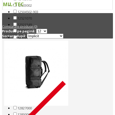
MIL-TEC
12503002
12504502-903
12521070
12521349
Comparare produse (0)
12523102
Produse pe pagină:
Sortare după:
12605049
12625024
12625049
12820000
12822141
12823000
12824001
12824002
12824005
12824009-007
12826002
12827000
12830000