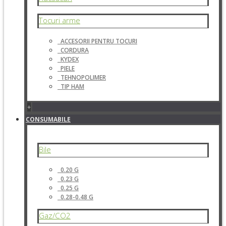
Tocuri arme
ACCESORII PENTRU TOCURI
CORDURA
KYDEX
PIELE
TEHNOPOLIMER
TIP HAM
+
CONSUMABILE
Bile
0.20 G
0.23 G
0.25 G
0.28-0.48 G
Gaz/CO2