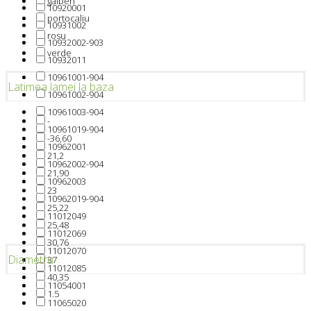
galben
10920001
portocaliu
10931002
rosu
10932002-903
verde
10932011
10961001-904
Latimea lamei la baza
10961002-904
10961003-904
-
10961019-904
-36,60
10962001
21,2
10962002-904
21,90
10962003
23
10962019-904
25,22
11012049
25,48
11012069
30,76
11012070
Diametru
37
11012085
40,35
11054001
1.5
11065020