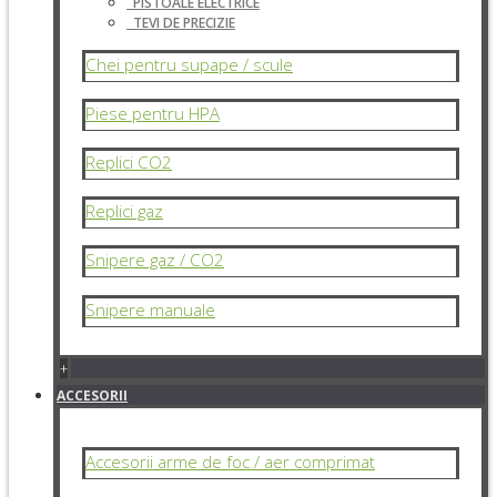
PISTOALE ELECTRICE
TEVI DE PRECIZIE
Chei pentru supape / scule
Piese pentru HPA
Replici CO2
Replici gaz
Snipere gaz / CO2
Snipere manuale
+
ACCESORII
Accesorii arme de foc / aer comprimat