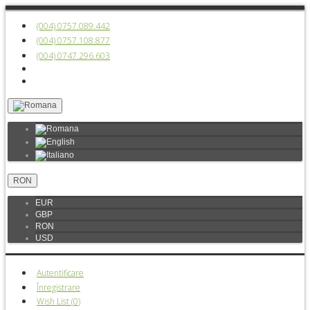
(004) 0757.089.442
(004) 0757.108.877
(004) 0747.296.603
RON
EUR
GBP
RON
USD
Autentificare
Înregistrare
Wish List (
0
)