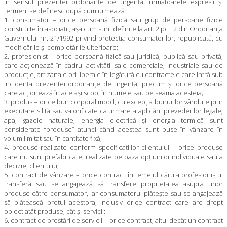
În sensul prezentei ordonanţe de urgenţă, următoarele expresii şi
termeni se definesc după cum urmează:
1. consumator – orice persoană fizică sau grup de persoane fizice
constituite în asociaţii, aşa cum sunt definite la art. 2 pct. 2 din Ordonanţa
Guvernului nr. 21/1992 privind protecţia consumatorilor, republicată, cu
modificările şi completările ulterioare;
2. profesionist – orice persoană fizică sau juridică, publică sau privată,
care acţionează în cadrul activităţii sale comerciale, industriale sau de
producţie, artizanale ori liberale în legătură cu contractele care intră sub
incidenţa prezentei ordonanţe de urgenţă, precum şi orice persoană
care acţionează în acelaşi scop, în numele sau pe seama acesteia;
3. produs – orice bun corporal mobil, cu excepţia bunurilor vândute prin
executare silită sau valorificate ca urmare a aplicării prevederilor legale;
apa, gazele naturale, energia electrică şi energia termică sunt
considerate “produse” atunci când acestea sunt puse în vânzare în
volum limitat sau în cantitate fixă;
4. produse realizate conform specificaţiilor clientului – orice produse
care nu sunt prefabricate, realizate pe baza opţiunilor individuale sau a
deciziei clientului;
5. contract de vânzare – orice contract în temeiul căruia profesionistul
transferă sau se angajează să transfere proprietatea asupra unor
produse către consumator, iar consumatorul plăteşte sau se angajează
să plătească preţul acestora, inclusiv orice contract care are drept
obiect atât produse, cât şi servicii;
6. contract de prestări de servicii – orice contract, altul decât un contract