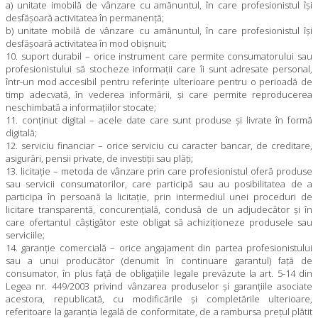
a) unitate imobilă de vânzare cu amănuntul, în care profesionistul îşi
desfăşoară activitatea în permanenţă;
b) unitate mobilă de vânzare cu amănuntul, în care profesionistul îşi
desfăşoară activitatea în mod obişnuit;
10. suport durabil – orice instrument care permite consumatorului sau
profesionistului să stocheze informaţii care îi sunt adresate personal,
într-un mod accesibil pentru referinţe ulterioare pentru o perioadă de
timp adecvată, în vederea informării, şi care permite reproducerea
neschimbată a informaţiilor stocate;
11. conţinut digital – acele date care sunt produse şi livrate în formă
digitală;
12. serviciu financiar – orice serviciu cu caracter bancar, de creditare,
asigurări, pensii private, de investiţii sau plăţi;
13. licitaţie – metoda de vânzare prin care profesionistul oferă produse
sau servicii consumatorilor, care participă sau au posibilitatea de a
participa în persoană la licitaţie, prin intermediul unei proceduri de
licitare transparentă, concurenţială, condusă de un adjudecător şi în
care ofertantul câştigător este obligat să achiziţioneze produsele sau
serviciile;
14. garanţie comercială – orice angajament din partea profesionistului
sau a unui producător (denumit în continuare garantul) faţă de
consumator, în plus faţă de obligaţiile legale prevăzute la art. 5-14 din
Legea nr. 449/2003 privind vânzarea produselor şi garanţiile asociate
acestora, republicată, cu modificările şi completările ulterioare,
referitoare la garanţia legală de conformitate, de a rambursa preţul plătit