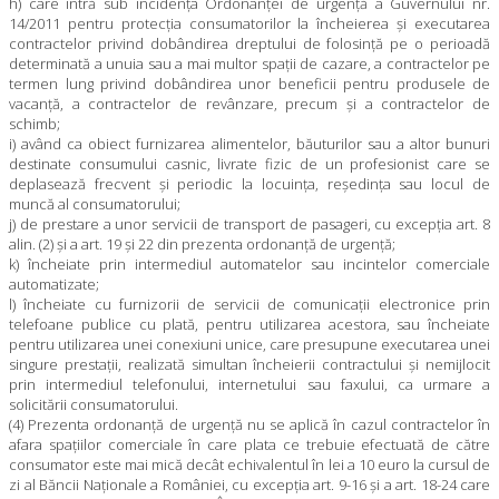
h) care intră sub incidenţa Ordonanţei de urgenţă a Guvernului nr.
14/2011 pentru protecţia consumatorilor la încheierea şi executarea
contractelor privind dobândirea dreptului de folosinţă pe o perioadă
determinată a unuia sau a mai multor spaţii de cazare, a contractelor pe
termen lung privind dobândirea unor beneficii pentru produsele de
vacanţă, a contractelor de revânzare, precum şi a contractelor de
schimb;
i) având ca obiect furnizarea alimentelor, băuturilor sau a altor bunuri
destinate consumului casnic, livrate fizic de un profesionist care se
deplasează frecvent şi periodic la locuinţa, reşedinţa sau locul de
muncă al consumatorului;
j) de prestare a unor servicii de transport de pasageri, cu excepţia art. 8
alin. (2) şi a art. 19 şi 22 din prezenta ordonanţă de urgenţă;
k) încheiate prin intermediul automatelor sau incintelor comerciale
automatizate;
l) încheiate cu furnizorii de servicii de comunicaţii electronice prin
telefoane publice cu plată, pentru utilizarea acestora, sau încheiate
pentru utilizarea unei conexiuni unice, care presupune executarea unei
singure prestaţii, realizată simultan încheierii contractului şi nemijlocit
prin intermediul telefonului, internetului sau faxului, ca urmare a
solicitării consumatorului.
(4) Prezenta ordonanţă de urgenţă nu se aplică în cazul contractelor în
afara spaţiilor comerciale în care plata ce trebuie efectuată de către
consumator este mai mică decât echivalentul în lei a 10 euro la cursul de
zi al Băncii Naţionale a României, cu excepţia art. 9-16 şi a art. 18-24 care