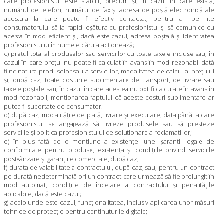
care profesionistul este stabilit, precum şi, în cazul în care există,
numărul de telefon, numărul de fax şi adresa de poştă electronică ale
acestuia la care poate fi efectiv contactat, pentru a-i permite
consumatorului să ia rapid legătura cu profesionistul şi să comunice cu
acesta în mod eficient şi, dacă este cazul, adresa poştală şi identitatea
profesionistului în numele căruia acţionează;
c) preţul total al produselor sau serviciilor cu toate taxele incluse sau, în
cazul în care preţul nu poate fi calculat în avans în mod rezonabil dată
fiind natura produselor sau a serviciilor, modalitatea de calcul al preţului
şi, după caz, toate costurile suplimentare de transport, de livrare sau
taxele poştale sau, în cazul în care acestea nu pot fi calculate în avans în
mod rezonabil, menţionarea faptului că aceste costuri suplimentare ar
putea fi suportate de consumator;
d) după caz, modalităţile de plată, livrare şi executare, data până la care
profesionistul se angajează să livreze produsele sau să presteze
serviciile şi politica profesionistului de soluţionare a reclamaţiilor;
e) în plus faţă de o menţiune a existenţei unei garanţii legale de
conformitate pentru produse, existenţa şi condiţiile privind serviciile
postvânzare şi garanţiile comerciale, după caz;
f) durata de valabilitate a contractului, după caz, sau, pentru un contract
pe durată nedeterminată ori un contract care urmează să fie prelungit în
mod automat, condiţiile de încetare a contractului şi penalităţile
aplicabile, dacă este cazul;
g) acolo unde este cazul, funcţionalitatea, inclusiv aplicarea unor măsuri
tehnice de protecţie pentru conţinuturile digitale;