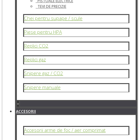
PISTOALE ELECTRICE
TEVI DE PRECIZIE
Chei pentru supape / scule
Piese pentru HPA
Replici CO2
Replici gaz
Snipere gaz / CO2
Snipere manuale
+
ACCESORII
Accesorii arme de foc / aer comprimat