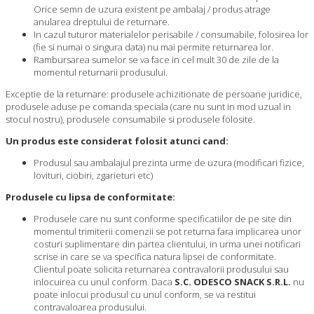
Orice semn de uzura existent pe ambalaj / produs atrage
anularea dreptului de returnare.
In cazul tuturor materialelor perisabile / consumabile, folosirea lor
(fie si numai o singura data) nu mai permite returnarea lor.
Rambursarea sumelor se va face in cel mult 30 de zile de la
momentul returnarii produsului.
Exceptie de la returnare: produsele achizitionate de persoane juridice,
produsele aduse pe comanda speciala (care nu sunt in mod uzual in
stocul nostru), produsele consumabile si produsele folosite.
Un produs este considerat folosit atunci cand:
Produsul sau ambalajul prezinta urme de uzura (modificari fizice,
lovituri, ciobiri, zgarieturi etc)
Produsele cu lipsa de conformitate:
Produsele care nu sunt conforme specificatiilor de pe site din
momentul trimiterii comenzii se pot returna fara implicarea unor
costuri suplimentare din partea clientului, in urma unei notificari
scrise in care se va specifica natura lipsei de conformitate.
Clientul poate solicita returnarea contravalorii produsului sau
inlocuirea cu unul conform. Daca
S.C. ODESCO SNACK S.R.L.
nu
poate inlocui produsul cu unul conform, se va restitui
contravaloarea produsului.