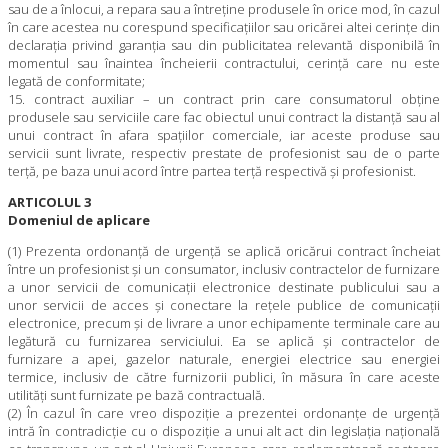
sau de a înlocui, a repara sau a întreţine produsele în orice mod, în cazul
în care acestea nu corespund specificaţiilor sau oricărei altei cerinţe din
declaraţia privind garanţia sau din publicitatea relevantă disponibilă în
momentul sau înaintea încheierii contractului, cerinţă care nu este
legată de conformitate;
15. contract auxiliar – un contract prin care consumatorul obţine
produsele sau serviciile care fac obiectul unui contract la distanţă sau al
unui contract în afara spaţiilor comerciale, iar aceste produse sau
servicii sunt livrate, respectiv prestate de profesionist sau de o parte
terţă, pe baza unui acord între partea terţă respectivă şi profesionist.
ARTICOLUL 3
Domeniul de aplicare
(1) Prezenta ordonanţă de urgenţă se aplică oricărui contract încheiat
între un profesionist şi un consumator, inclusiv contractelor de furnizare
a unor servicii de comunicaţii electronice destinate publicului sau a
unor servicii de acces şi conectare la reţele publice de comunicaţii
electronice, precum şi de livrare a unor echipamente terminale care au
legătură cu furnizarea serviciului. Ea se aplică şi contractelor de
furnizare a apei, gazelor naturale, energiei electrice sau energiei
termice, inclusiv de către furnizorii publici, în măsura în care aceste
utilităţi sunt furnizate pe bază contractuală.
(2) În cazul în care vreo dispoziţie a prezentei ordonanţe de urgenţă
intră în contradicţie cu o dispoziţie a unui alt act din legislaţia naţională