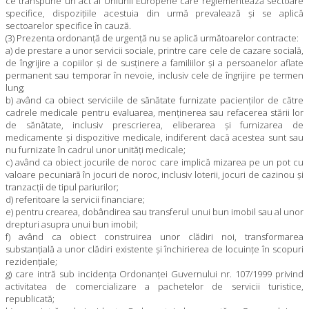
ce transpune un act al Uniunii Europene care reglementează sectoare
specifice, dispoziţiile acestuia din urmă prevalează şi se aplică
sectoarelor specifice în cauză.
(3) Prezenta ordonanţă de urgenţă nu se aplică următoarelor contracte:
a) de prestare a unor servicii sociale, printre care cele de cazare socială,
de îngrijire a copiilor şi de susţinere a familiilor şi a persoanelor aflate
permanent sau temporar în nevoie, inclusiv cele de îngrijire pe termen
lung;
b) având ca obiect serviciile de sănătate furnizate pacienţilor de către
cadrele medicale pentru evaluarea, menţinerea sau refacerea stării lor
de sănătate, inclusiv prescrierea, eliberarea şi furnizarea de
medicamente şi dispozitive medicale, indiferent dacă acestea sunt sau
nu furnizate în cadrul unor unităţi medicale;
c) având ca obiect jocurile de noroc care implică mizarea pe un pot cu
valoare pecuniară în jocuri de noroc, inclusiv loterii, jocuri de cazinou şi
tranzacţii de tipul pariurilor;
d) referitoare la servicii financiare;
e) pentru crearea, dobândirea sau transferul unui bun imobil sau al unor
drepturi asupra unui bun imobil;
f) având ca obiect construirea unor clădiri noi, transformarea
substanţială a unor clădiri existente şi închirierea de locuinţe în scopuri
rezidenţiale;
g) care intră sub incidenţa Ordonanţei Guvernului nr. 107/1999 privind
activitatea de comercializare a pachetelor de servicii turistice,
republicată;