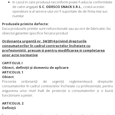
In cazul in care produsul neconform poate fi adus la conformitate
de catre angajatii
S.C. ODESCO SNACK S.R.L.
, costul acestei
operatiuni si al service-ului vor fi suportate de de firma mai sus
numita!
Produsele primite defecte:
Daca produsele primite sunt nefunctionale sau au vicii de fabricatie, fac
obiectul garantiei specifice fiecarui produs!
Ordonanţa urgenţă nr. 34/2014 privind drepturile
consumatorilor în cadrul contractelor încheiate cu
profesioniştii, precum şi pentru modificarea şi completarea
unor acte normative
CAPITOLUL I
Obiect, definiţii şi domeniu de aplicare
ARTICOLUL 1
Obiect
Prezenta ordonanţă de urgenţă reglementează drepturile
consumatorilor în cadrul contractelor încheiate cu profesioniştii, pentru
asigurarea unui nivel înalt de protecţie a consumatorilor şi o bună
funcţionare a pieţei.
ARTICOLUL 2
Definiţii