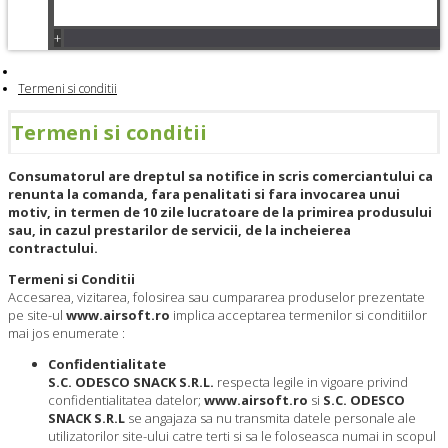
+
Termeni si conditii
Termeni si conditii
Consumatorul are dreptul sa notifice in scris comerciantului ca
renunta la comanda, fara penalitati si fara invocarea unui
motiv, in termen de 10 zile lucratoare de la primirea produsului
sau, in cazul prestarilor de servicii, de la incheierea
contractului.
Termeni si Conditii
Accesarea, vizitarea, folosirea sau cumpararea produselor prezentate
pe site-ul
www.airsoft.ro
implica acceptarea termenilor si conditiilor
mai jos enumerate :
Confidentialitate
S.C. ODESCO SNACK S.R.L.
respecta legile in vigoare privind
confidentialitatea datelor;
www.airsoft.ro
si
S.C. ODESCO
SNACK S.R.L
se angajaza sa nu transmita datele personale ale
utilizatorilor site-ului catre terti si sa le foloseasca numai in scopul