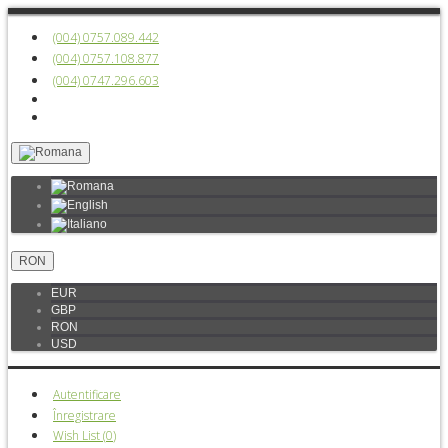
(004) 0757.089.442
(004) 0757.108.877
(004) 0747.296.603
RON
EUR
GBP
RON
USD
Autentificare
Înregistrare
Wish List (
0
)