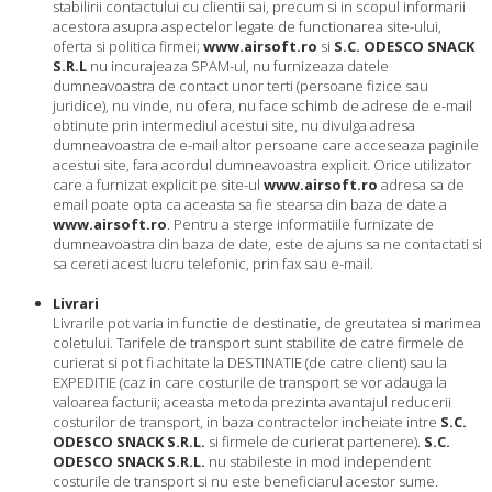
stabilirii contactului cu clientii sai, precum si in scopul informarii
acestora asupra aspectelor legate de functionarea site-ului,
oferta si politica firmei;
www.airsoft.ro
si
S.C. ODESCO SNACK
S.R.L
nu incurajeaza SPAM-ul, nu furnizeaza datele
dumneavoastra de contact unor terti (persoane fizice sau
juridice), nu vinde, nu ofera, nu face schimb de adrese de e-mail
obtinute prin intermediul acestui site, nu divulga adresa
dumneavoastra de e-mail altor persoane care acceseaza paginile
acestui site, fara acordul dumneavoastra explicit. Orice utilizator
care a furnizat explicit pe site-ul
www.airsoft.ro
adresa sa de
email poate opta ca aceasta sa fie stearsa din baza de date a
www.airsoft.ro
. Pentru a sterge informatiile furnizate de
dumneavoastra din baza de date, este de ajuns sa ne contactati si
sa cereti acest lucru telefonic, prin fax sau e-mail.
Livrari
Livrarile pot varia in functie de destinatie, de greutatea si marimea
coletului. Tarifele de transport sunt stabilite de catre firmele de
curierat si pot fi achitate la DESTINATIE (de catre client) sau la
EXPEDITIE (caz in care costurile de transport se vor adauga la
valoarea facturii; aceasta metoda prezinta avantajul reducerii
costurilor de transport, in baza contractelor incheiate intre
S.C.
ODESCO SNACK S.R.L.
si firmele de curierat partenere).
S.C.
ODESCO SNACK S.R.L.
nu stabileste in mod independent
costurile de transport si nu este beneficiarul acestor sume.