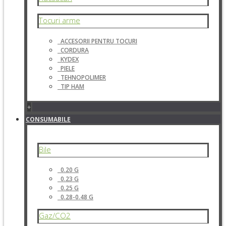
Tocuri arme
ACCESORII PENTRU TOCURI
CORDURA
KYDEX
PIELE
TEHNOPOLIMER
TIP HAM
+
CONSUMABILE
Bile
0.20 G
0.23 G
0.25 G
0.28-0.48 G
Gaz/CO2