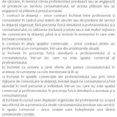
de vânzare, în temeiul căruia profesionistul prestează sau se angajează
să presteze un serviciu consumatorului, iar acesta plăteşte sau se
angajează să plătească preţul acestuia;
7. contract la distanţă – orice contract încheiat între profesionist şi
consumator în cadrul unui sistem de vânzări sau de prestare de servicii
la distanţă organizat, fără prezenţa fizică simultană a profesionistului şi a
consumatorului, cu utilizarea exclusivă a unuia sau a mai multor mijloace
de comunicare la distanţă, până la şi inclusiv în momentul în care este
încheiat contractul;
8. contract în afara spaţiilor comerciale – orice contract dintre un
profesionist şi un consumator, într-una din următoarele situaţii:
a) încheiat în prezenţa fizică simultană a profesionistului şi a
consumatorului, într-un loc care nu este spaţiul comercial al
profesionistului;
b) încheiat ca urmare a unei oferte din partea consumatorului în
aceleaşi circumstanţe ca cele menţionate la lit. a);
c) încheiat în spaţiile comerciale ale profesionistului sau prin orice
mijloace de comunicare la distanţă, imediat după ce consumatorul a fost
abordat în mod personal şi individual, într-un loc care nu este spaţiul
comercial al profesionistului, în prezenţa fizică simultană a acestuia şi a
consumatorului;
d) încheiat în cursul unei deplasări organizate de profesionist cu scopul
sau efectul de a promova şi a vinde consumatorului produse sau servicii;
9. spaţiu comercial – orice unitate care îndeplineşte una dintre
următoarele condiţii: