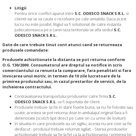
Litigii
Pentru orice conflict aparut intre
S.C. ODESCO SNACK S.R.L.
si
clientii sai se va cauta o rezolvare pe cale amiabila. Daca acest
lucru nu este posibil, litigiul va fi solutionat de catre instanta
judecatoreasca pe a carei raza teritoriala se afla sediul
S.C.
ODESCO SNACK S.R.L.
.
Date de care trebuie tinut cont atunci cand se returneaza
produsele comandate:
Produsele achizitionate la distanta se pot returna conform
O.G. 130/2000. Consumatorul are dreptul sa notifice in scris
comerciantului ca renunta la cumparare, fara penalitati si fara
invocarea unui motiv, in termen de 10 zile lucratoare de la
primirea produsului sau, in cazul prestarilor de servicii, de la
incheierea contractului.
Contravaloarea transportului produselor catre firma
S.C.
ODESCO SNACK S.R.L.
va fi suportata de client
Produsele trebuie sa fie in stare foarte buna, sa nu fie folosite sau
uzate; acestea se pot returna doar in ambalajul original fara a fi
deteriorate (scotch lipit direct pe cutie ori cu urme de lovituri)
In situatia in care produsele au un sigiliu, acesta nu are voie sa fie
desfacut - produsul trebuie returnat sigilat; - Starea produselor
achizitionate trebuie sa fie la fel ca la achizitionarea / primirea lor.