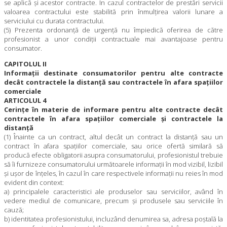
se aplică şi acestor contracte. În cazul contractelor de prestări servicii
valoarea contractului este stabilită prin înmulţirea valorii lunare a
serviciului cu durata contractului.
(5) Prezenta ordonanţă de urgenţă nu împiedică oferirea de către
profesionist a unor condiţii contractuale mai avantajoase pentru
consumator.
CAPITOLUL II
Informaţii destinate consumatorilor pentru alte contracte
decât contractele la distanţă sau contractele în afara spaţiilor
comerciale
ARTICOLUL 4
Cerinţe în materie de informare pentru alte contracte decât
contractele în afara spaţiilor comerciale şi contractele la
distanţă
(1) Înainte ca un contract, altul decât un contract la distanţă sau un
contract în afara spaţiilor comerciale, sau orice ofertă similară să
producă efecte obligatorii asupra consumatorului, profesionistul trebuie
să îi furnizeze consumatorului următoarele informaţii în mod vizibil, lizibil
şi uşor de înţeles, în cazul în care respectivele informaţii nu reies în mod
evident din context:
a) principalele caracteristici ale produselor sau serviciilor, având în
vedere mediul de comunicare, precum şi produsele sau serviciile în
cauză;
b) identitatea profesionistului, incluzând denumirea sa, adresa poştală la