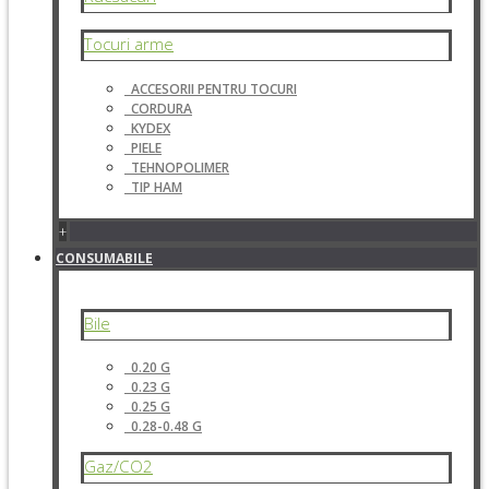
Tocuri arme
ACCESORII PENTRU TOCURI
CORDURA
KYDEX
PIELE
TEHNOPOLIMER
TIP HAM
+
CONSUMABILE
Bile
0.20 G
0.23 G
0.25 G
0.28-0.48 G
Gaz/CO2