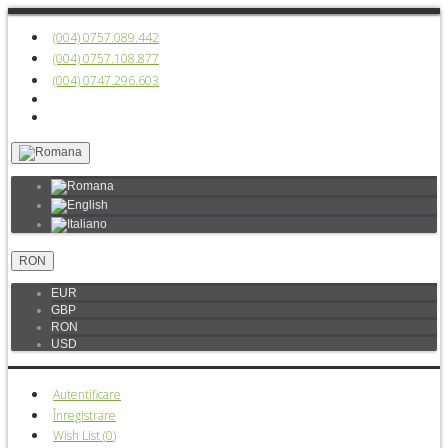
(004) 0757.089.442
(004) 0757.108.877
(004) 0747.296.603
RON
EUR
GBP
RON
USD
Autentificare
Înregistrare
Wish List (
0
)