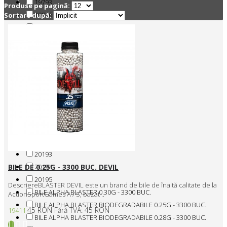
19793
Produse pe pagină:
19826
Sortare după:
20171
20172
20174
20176
20178
20179
20180
20183
20186
20187
20193
20194
BILE DE 0.25G - 3300 BUC. DEVIL
20195
DescriereBLASTER DEVIL este un brand de bile de înaltă calitate de la
BILE ALPHA BLASTER 0.30G - 3300 BUC.
ActionSportGames A / S, bazat ..
BILE ALPHA BLASTER BIODEGRADABILE 0.25G - 3300 BUC.
45 RON
Fără TVA: 45 RON
19411
BILE ALPHA BLASTER BIODEGRADABILE 0.28G - 3300 BUC.