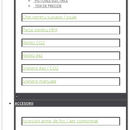
PISTOALE ELECTRICE
TEVI DE PRECIZIE
Chei pentru supape / scule
Piese pentru HPA
Replici CO2
Replici gaz
Snipere gaz / CO2
Snipere manuale
+
ACCESORII
Accesorii arme de foc / aer comprimat