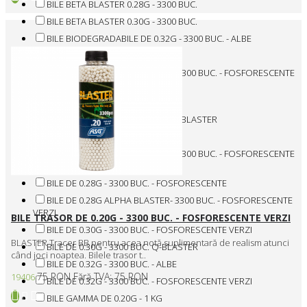
BILE BETA BLASTER 0.28G - 3300 BUC.
BILE BETA BLASTER 0.30G - 3300 BUC.
BILE BIODEGRADABILE DE 0.32G - 3300 BUC. - ALBE
BILE DE 0.20G - 3300 BUC. DEVIL
BILE DE 0.20G ALPHA BLASTER - 3300 BUC. - FOSFORESCENTE
VERZI
BILE DE 0.20G OPEN - 3300 BUC.
BILE DE 0.25G - 3300 BUC. ALPHA BLASTER
BILE DE 0.25G - 3300 BUC. DEVIL
BILE DE 0.25G ALPHA BLASTER - 3300 BUC. - FOSFORESCENTE
VERZI
BILE DE 0.28G - 3300 BUC. - FOSFORESCENTE
BILE DE 0.28G ALPHA BLASTER- 3300 BUC. - FOSFORESCENTE
VERZI
BILE TRASOR DE 0.20G - 3300 BUC. - FOSFORESCENTE VERZI
BILE DE 0.30G - 3300 BUC. - FOSFORESCENTE VERZI
BLASTER Tracer BB pentru acea notă suplimentară de realism atunci
BILE DE 0.30G - 3300 BUC. Q-BLASTER
când joci noaptea. Bilele trasor t..
BILE DE 0.32G - 3300 BUC. - ALBE
75 RON
Fără TVA: 75 RON
19406
BILE DE 0.32G - 3300 BUC. - FOSFORESCENTE VERZI
BILE GAMMA DE 0.20G - 1 KG