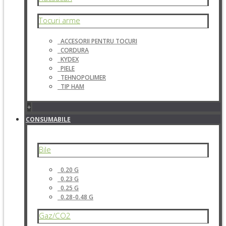
Tocuri arme
ACCESORII PENTRU TOCURI
CORDURA
KYDEX
PIELE
TEHNOPOLIMER
TIP HAM
+
CONSUMABILE
Bile
0.20 G
0.23 G
0.25 G
0.28-0.48 G
Gaz/CO2