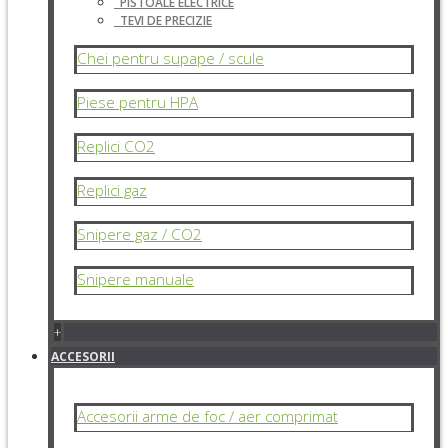
PISTOALE ELECTRICE
TEVI DE PRECIZIE
Chei pentru supape / scule
Piese pentru HPA
Replici CO2
Replici gaz
Snipere gaz / CO2
Snipere manuale
+
ACCESORII
Accesorii arme de foc / aer comprimat