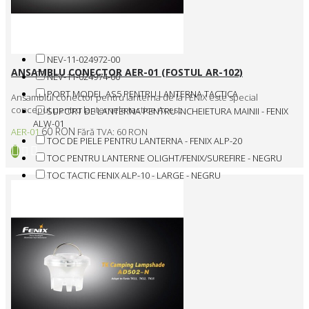
L50-PORT
NEV-10-024963-00
NEV-11-024962-00
NEV-11-024972-00
ANSAMBLU CONECTOR AER-01 (FOSTUL AR-102)
NEV-11-024974-00
PORT MODEL AS5 PENTRU LANTERNA TACTICA
Ansamblul conector pentru lanterna de la FENIX este special
conceput pentru lanternele tactice.Acest..
SUPORT DE LANTERNA PENTRU INCHEIETURA MAINII - FENIX
ALW-01
60 RON
AER-01
Fără TVA: 60 RON
TOC DE PIELE PENTRU LANTERNA - FENIX ALP-20
TOC PENTRU LANTERNE OLIGHT/FENIX/SUREFIRE - NEGRU
TOC TACTIC FENIX ALP-10 - LARGE - NEGRU
WOSP201-TAN
WST DUAL SWITCH - AXON