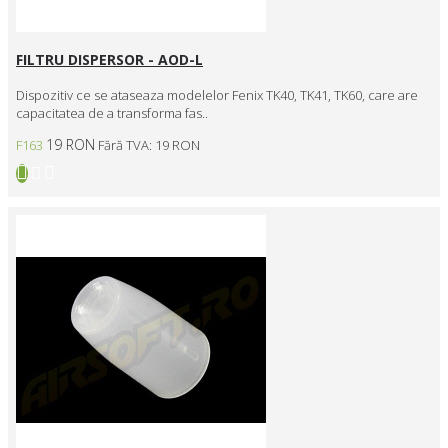
FILTRU DISPERSOR - AOD-L
Dispozitiv ce se ataseaza modelelor Fenix TK40, TK41, TK60, care are
capacitatea de a transforma fas..
19 RON
F163
Fără TVA: 19 RON