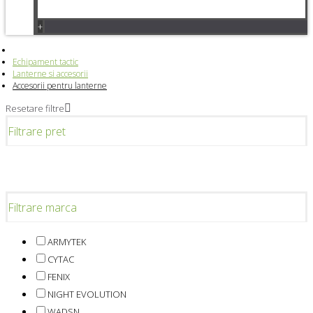
+
Echipament tactic
Lanterne si accesorii
Accesorii pentru lanterne
Resetare filtre
Filtrare pret
Filtrare marca
ARMYTEK
CYTAC
FENIX
NIGHT EVOLUTION
WADSN