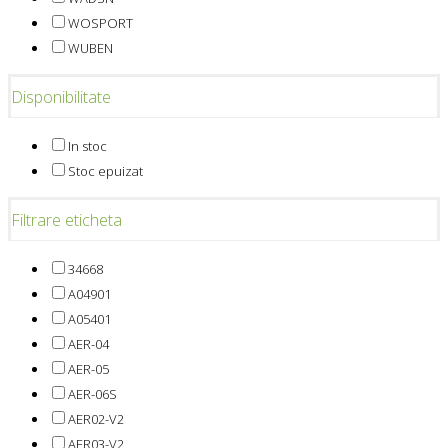
WOSPORT
WUBEN
Disponibilitate
In stoc
Stoc epuizat
Filtrare eticheta
34668
A04901
A05401
AER-04
AER-05
AER-06S
AER02-V2
AER03-V2