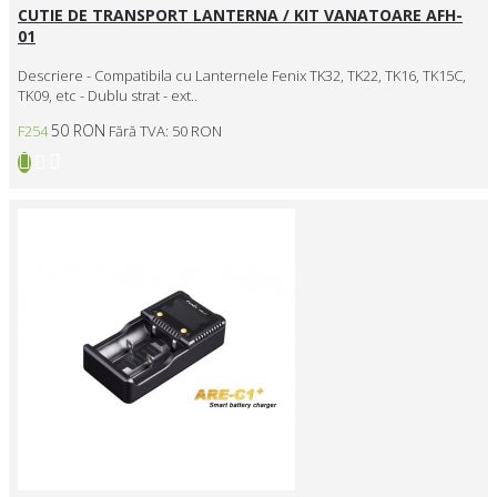
CUTIE DE TRANSPORT LANTERNA / KIT VANATOARE AFH-
01
Descriere - Compatibila cu Lanternele Fenix TK32, TK22, TK16, TK15C,
TK09, etc - Dublu strat - ext..
50 RON
F254
Fără TVA: 50 RON