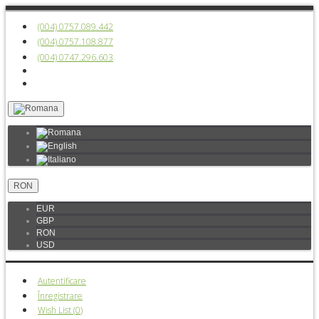
(004) 0757.089.442
(004) 0757.108.877
(004) 0747.296.603
RON
EUR
GBP
RON
USD
Autentificare
Înregistrare
Wish List (
0
)