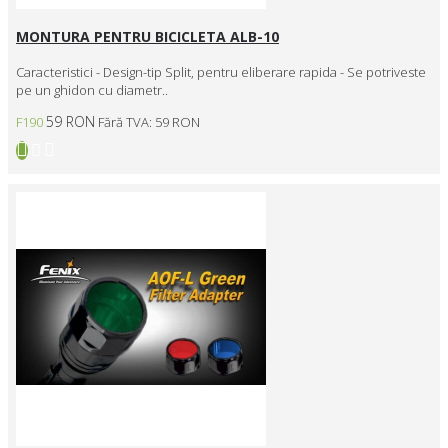
MONTURA PENTRU BICICLETA ALB-10
Caracteristici - Design-tip Split, pentru eliberare rapida - Se potriveste
pe un ghidon cu diametr..
59 RON
F190
Fără TVA: 59 RON