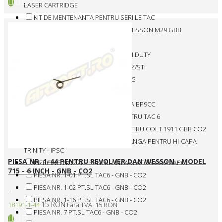
LASER CARTRIDGE
KIT DE MENTENANTA PENTRU SERIILE TAC
KIT DE MENTENANTA PT. SMITH WESSON M29 GBB
KIT PENTRU BERSA
KIT PENTRU MENTENANTA - CZ/STI DUTY
KIT PENTRU MENTENANTA - DW/CZ/STI
KIT PENTRU MENTENANTA - DW715
LIP PT. DAN WESSON VALOR
MANSON METALIC PENTRU PERSA BP9CC
MECANISM COMPLET TEAVA PENTRU TAC 6
O-RING VALVA DE EVACUARE PENTRU COLT 1911 GBB CO2
PARGHIE DE ARMARE PARTEA STANGA PENTRU HI-CAPA
TRINITY - IPSC
PIESA NR. 1-44 PENTRU REVOLVER DAN WESSON - MODEL
PIERCING NOZZLE PENTRU INCARCATOR CO2 AAP01
715 - 6 INCH - GNB - CO2
PIESA NR. 1-01 PT.SL TAC6 - GNB - CO2
PIESA NR. 1-02 PT.SL TAC6 - GNB - CO2
..
PIESA NR. 1-16 PT.SL TAC6 - GNB - CO2
15 RON
18191-1-44
Fără TVA: 15 RON
PIESA NR. 7 PT.SL TAC6 - GNB - CO2