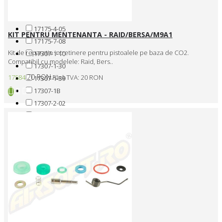
17175-1-06
17175-1-10
17175-4-05
KIT PENTRU MENTENANTA - RAID/BERSA/M9A1
17175-7-08
Kit de reparatie intretinere pentru pistoalele pe baza de CO2.
17307-1-10
Compatibil cu modelele: Raid, Bers..
17307-1-30
20 RON
17584
Fără TVA: 20 RON
17307-1-39
17307-1B
17307-2-02
17307-2-07
17307-2-09
17307-2-10
17308-1-02
17308-1-39
17308-3-07
17308-7-13
17309-1-22
17309-3