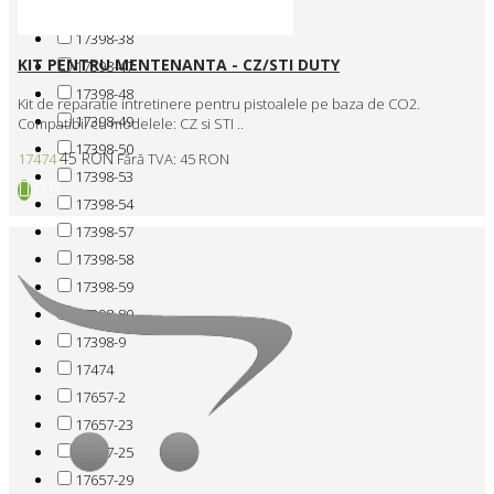
17398-29
17398-38
KIT PENTRU MENTENANTA - CZ/STI DUTY
17398-47
17398-48
Kit de reparatie intretinere pentru pistoalele pe baza de CO2.
17398-49
Compatibil cu modelele: CZ si STI ..
17398-50
45 RON
17474
Fără TVA: 45 RON
17398-53
17398-54
17398-57
17398-58
17398-59
17398-80
17398-9
17474
17657-2
17657-23
17657-25
17657-29