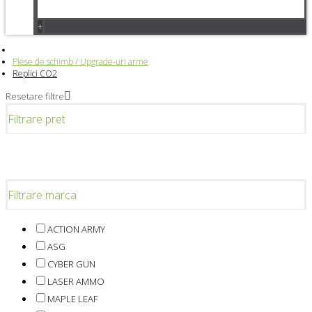
+
Piese de schimb / Upgrade-uri arme
Replici CO2
Resetare filtre
Filtrare pret
Filtrare marca
ACTION ARMY
ASG
CYBER GUN
LASER AMMO
MAPLE LEAF