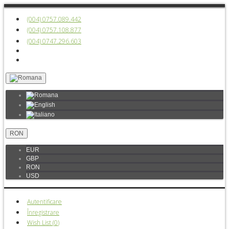
(004) 0757.089.442
(004) 0757.108.877
(004) 0747.296.603
RON
EUR
GBP
RON
USD
Autentificare
Înregistrare
Wish List (
0
)