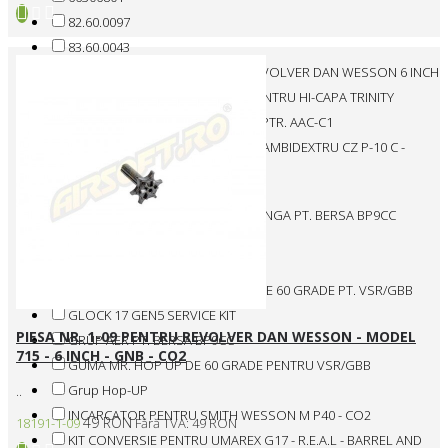
82.60.0097
83.60.0043
ADAPTOR TEAVA INTERNA PT. REVOLVER DAN WESSON 6 INCH
ANSAMBLU COCOS ARGINTIU PENTRU HI-CAPA TRINITY
BAZA MAGNETICA RANFORSATA PTR. AAC-C1
BUTON ELIBERARE INCARCATOR AMBIDEXTRU CZ P-10 C -
BLACK
C01-008
CARCASA MECANICA PARTEA STANGA PT. BERSA BP9CC
EXTEND MAG BASE - CO2 - BLACK
EXTEND MAG BASE - CO2 - RED
GARNITURA MR. HOP UP SILICONE 60 GRADE PT. VSR/GBB
GLOCK 17 GEN5 SERVICE KIT
PIESA NR. 1-09 PENTRU REVOLVER DAN WESSON - MODEL
GRUP AER PT. BERSA BP9CC
715 - 6 INCH - GNB - CO2
GUMA MR. HOP UP DE 60 GRADE PENTRU VSR/GBB
Grup Hop-UP
..
INCARCATOR PENTRU SMITH WESSON M P40 - CO2
49 RON
18191-1-09
Fără TVA: 49 RON
KIT CONVERSIE PENTRU UMAREX G17 - R.E.A.L - BARREL AND