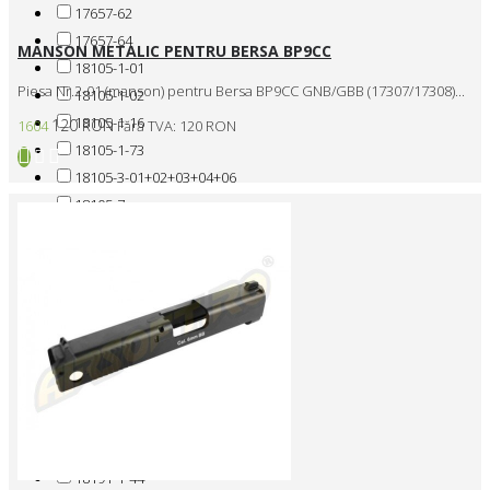
17657-62
17657-64
MANSON METALIC PENTRU BERSA BP9CC
18105-1-01
Piesa Nr.2-01 (manson) pentru Bersa BP9CC GNB/GBB (17307/17308)...
18105-1-02
18105-1-16
120 RON
1604
Fără TVA: 120 RON
18105-1-73
18105-3-01+02+03+04+06
18105-7
18105-7-07
18105-8-04
18191-1-07
18191-1-08
18191-1-09
18191-1-22
18191-1-32
18191-1-33
18191-1-34
18191-1-44