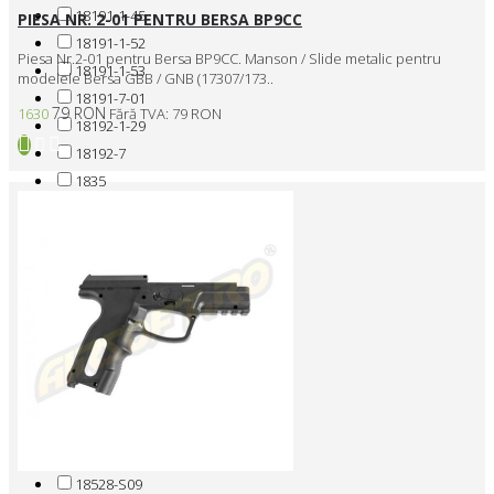
18191-1-45
PIESA NR. 2-01 PENTRU BERSA BP9CC
18191-1-52
Piesa Nr.2-01 pentru Bersa BP9CC. Manson / Slide metalic pentru
18191-1-53
modelele Bersa GBB / GNB (17307/173..
18191-7-01
79 RON
1630
Fără TVA: 79 RON
18192-1-29
18192-7
1835
1840
18209
18210
183200
183201
18409-11
18409-3
1843
18528-B215
18528-P13
18528-S09