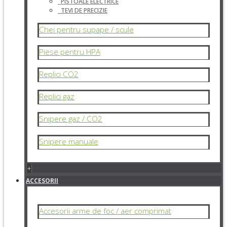
PISTOALE ELECTRICE
TEVI DE PRECIZIE
Chei pentru supape / scule
Piese pentru HPA
Replici CO2
Replici gaz
Snipere gaz / CO2
Snipere manuale
+
ACCESORII
Accesorii arme de foc / aer comprimat