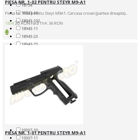
PIESA NR. 1-02 PENTRU STEYR M9-A1
18754
18943-10
Piesa Nr. 1-02 pentru Steyr M9A1. Carcasa crosei (partea dreapta)...
18943-102
36 RON
1834
Fără TVA: 36 RON
18943-11
18943-23
18943-25
18943-8
18965-10
18965-34
18965-35
18965-47
18965-51
18965-6
18965-61
18965-73
18965-84
19307-10
PIESA NR. 1-01 PENTRU STEYR M9-A1
19307-11