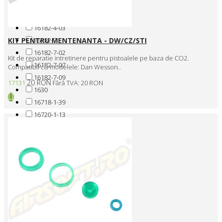
16182-1-32
16182-1-49
16182-4-03
16182-7
KIT PENTRU MENTENANTA - DW/CZ/STI
16182-7-02
Kit de reparatie intretinere pentru pistoalele pe baza de CO2.
16182-7-07
Compatibil cu modelele: Dan Wesson..
16182-7-09
20 RON
17131
Fără TVA: 20 RON
1630
16718-1-39
16720-1-13
16720-1-24
16720-1-39
16720-2-01
16720-2-03
16720-7-02
17115-1-26
17115-1-29
17131