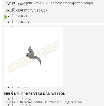
Piesa Nr. 1-01 pentru Steyr M9A1. Carcasa crosei (partea stanga)...
19307-2
19307-23
36 RON
1835
Fără TVA: 36 RON
19307-3
19307-65
19307-68
19307-69
19307-7
19307-8
19574-U12
19576-12
19576-30
19576-31
19576-33-1
19576-36
19576-9
19576-A1
PIESA NR. 1-10 PENTRU DAN WESSON
19576-A14
Piesa Nr. 1-10 crome pentru Dan Wesson. Tragaci crome...
19576-A16