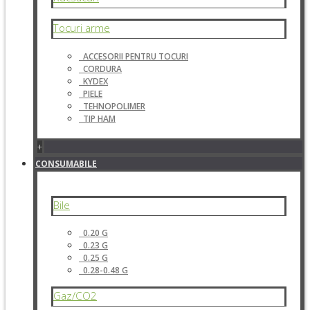
Tocuri arme
ACCESORII PENTRU TOCURI
CORDURA
KYDEX
PIELE
TEHNOPOLIMER
TIP HAM
+
CONSUMABILE
Bile
0.20 G
0.23 G
0.25 G
0.28-0.48 G
Gaz/CO2