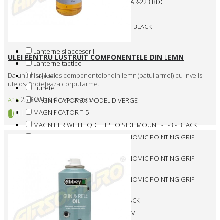
LUNETA MODEL CORE TX 1- 4X24 AR-223 BDC
LUNETA PINNACLE 1-6X24AAC
LUNETA RAPIDSTRIKE 1-6X24 SFP - BLACK
LUNETA TACTICAL IR 10-40X50MM
Lanterne si accesorii
ULEI PENTRU LUSTRUIT COMPONENTELE DIN LEMN
Lanterne tactice
Da un finisaj lucios componentelor din lemn (patul armei) cu invelis
Lasere
uleios. Protejeaza corpul arme..
Lunete
25 RON
A15
Fără TVA: 25 RON
MAGNIFICATOR 3X MODEL DIVERGE
MAGNIFICATOR T-5
MAGNIFIER WITH LQD FLIP TO SIDE MOUNT - T-3 - BLACK
MANER - PTK VTS COMBO ERGONOMIC POINTING GRIP -
COMBO PACK - BLACK
MANER - PTK VTS COMBO ERGONOMIC POINTING GRIP -
COMBO PACK - OLIV
MANER - PTK VTS COMBO ERGONOMIC POINTING GRIP -
COMBO PACK - TAN
MANER AGR-47S GALIL SI AK - BLACK
MANER AGR-47S GALIL SI AK - OLIV