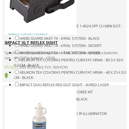
FF39013
FF39016
FF39018
FIREFIELD KIT LUNETA RAPIDSTRIKE 1-4X24 SFP CU MINI DOT -
BLACK
HAND GUARD AK47-74 - 4 RAIL SYSTEM - BLACK
IMPACT XLT REFLEX SIGHT
HAND GUARD AK47-74 - 4 RAIL SYSTEM - DESERT
HAND GUARD AK47-74 - 4 RAIL SYSTEM - GREEN
Specificatii :Valoarea de ajustare - 1 MOADurata de viață a bateriei,
ore - 40-250Tip baterie - CR20..
HELIKON TEX COVORAS PENTRU CURATAT ARMA - 85.5 X 50 X
0.3 CM - BLACK
569 RON
FF26025
Fără TVA: 569 RON
HELIKON TEX COVORAS PENTRU CURATAT ARMA - 40 X 25 X 0.3
CM - BLACK
IMPACT DUO REFLEX RED DOT SIGHT - W/RED LASER
IMPACT MINI REFLEX SIGHT - 45 DEGREE KIT
IMPACT REFLEX RED DOT SIGHT - BLACK
IMPACT XLT REFLEX SIGHT
IR850 SUPERNOVA - LONG RANGE IR ILLUMINATOR
Intretinere
KIT CONVERSIE - GLOCK - PDW