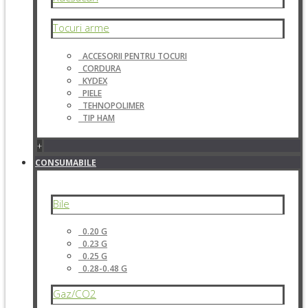
Tocuri arme
ACCESORII PENTRU TOCURI
CORDURA
KYDEX
PIELE
TEHNOPOLIMER
TIP HAM
+
CONSUMABILE
Bile
0.20 G
0.23 G
0.25 G
0.28-0.48 G
Gaz/CO2