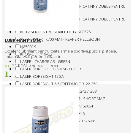
KIT DE SPRIJIN PT. OBRAJI CU SINE PICATINNY DUBLE PENTRU
GL-SHOCK GSPCP - BLACK
KIT DE SPRIJIN PT. OBRAJI CU SINE PICATINNY DUBLE PENTRU
GL-SHOCK GSPCP - GREEN
KIT LASER PENTRU SERIILE DUTY SI CZ75
KIT TRIPOD KJI K700 AMT - REAPER HELLBOUN
LUBRIFIANT SM50
KJ85001K
Excelent lubrifiant pentru toate armele sportive,pusti si pistoale.
KPOS-GL17/19-G2
Imbunatateste performanta print..
LASER - CHARGE AR - GREEN
31 RON
A12
Fără TVA: 31 RON
LASER BORE SIGHT - 9MM - LUGER
LASER BORESIGHT 12GA
LASER BORESIGHT 6.5 CREEDMOOR .22-250
LASER BORESIGHT 7.62X54 - CAL. .243 / .308
LASER BORESIGHT CAL. .300 WSM - SHORT MAG
LASER BORESIGHT CAL. .223/.308/7.62X54
LASER BORESIGHT CAL. .223/5.56X45
LASER BORESIGHT CAL. .30-06 /.270 /.25-06
LASER BORESIGHT CAL. .300