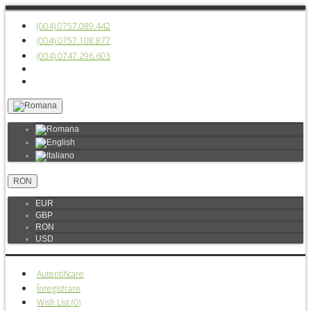
(004) 0757.089.442
(004) 0757.108.877
(004) 0747.296.603
RON
EUR
GBP
RON
USD
Autentificare
Înregistrare
Wish List (
0
)