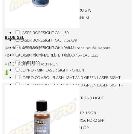
LASER BORESIGHT CAL. .357/.38
LASER BORESIGHT CAL. .40 PENTRU S W
LASER BORESIGHT CAL. .44 - MAGNUM
LASER BORESIGHT CAL. .45 ACP
LASER BORESIGHT CAL. .50
BLUE GEL
LASER BORESIGHT CAL. 7.62X39
LASER BORESIGHT CAL. 9MM
Readuce armele si pustile la un lustru â€œca nouâ€ Repara
zgarieturile, petele si uzura brunajului..
LASER NATO BORESIGHT 5.56X45 - CAL. .223
LBLRF1500
31 RON
A13
Fără TVA: 31 RON
LOPRO - MINI LASER SIGHT - GREEN
LOPRO COMBO - FLASHLIGHT AND GREEN LASER SIGHT
LOPRO COMBO - FLASHLIGHT AND GREEN LASER SIGHT -
DARK EARTH
LOPRO MINI COMBO GREEN LASER AND LIGHT
LUBRIFIANT SM50
LUNETA DIGITALA MODEL WRAITH 2-16X28
LUNETA MODEL CORE 2.0 HX 3-12X56 HDR2 SFP
LUNETA MODEL CORE HX 3-12X56 HDR