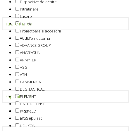
Dispozitive de ochire
Intretinere
Lasere
Filtrare marca
Lunete
Proiectoare si accesorii
ABBEY
Vedere nocturna
ADVANCE GROUP
ANGRYGUN
ARMYTEK
ASG
ATN
CAMMENGA
DLG TACTICAL
Disponibilitate
ELEMENT
F.A.B. DEFENSE
In stoc
FIREFIELD
Stoc epuizat
HAWKE
HELIKON