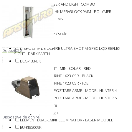
CHARGE GREEN LASER AND LIGHT COMBO
CLIP INCARCATOR - HK MP5/GLOCK 9MM - POLYMER
CORE SHOT A-SPEC FMS
Camere digitale
Chei pentru supape / scule
DGWSXS309LTV
DISPOZITIV DE OCHIRE ULTRA SHOT M-SPEC LQD REFLEX
Depozitare
SIGHT - DARK EARTH
DLG-133-BK
DOT SIGHT ELEMENT - MINI SOLAR - RED
DOT SIGHT WOLVERINE 1X23 CSR - BLACK
DOT SIGHT WOLVERINE 1X23 CSR - FDE
DULAP METALIC DEPOZITARE ARME - MODEL HUNTER 4
DULAP METALIC DEPOZITARE ARME - MODEL HUNTER 5
Dispozitive de ochire
Dot Sight / Reflex Sight
Dispozitive de ochire
ELEMENT DBAL-EMKII ILLUMINATOR / LASER MODULE
EU-KJ85009K