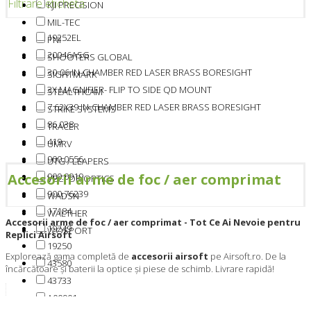
Filtrare eticheta
KJI PRECISION
MIL-TEC
19252EL
PNI
20046ASG
SHOOTERS GLOBAL
30-06 IN-CHAMBER RED LASER BRASS BORESIGHT
SIGHTMARK
3X MAGNIFIER- FLIP TO SIDE QD MOUNT
STEALTHCAM
7.62X39 IN-CHAMBER RED LASER BRASS BORESIGHT
STRIKE SYSTEMS
86.038
TRACER
419
UMRV
900.0556
UTG / LEAPERS
900.0919
Accesorii arme de foc / aer comprimat
VECTOR OPTICS
900.76239
WADSN
17184
WALTHER
Accesorii arme de foc / aer comprimat - Tot Ce Ai Nevoie pentru
19249
WOSPORT
Replici Airsoft
19250
Explorează gama completă de
accesorii airsoft
pe Airsoft.ro. De la
43580
încărcătoare și baterii la optice și piese de schimb. Livrare rapidă!
43733
A00901