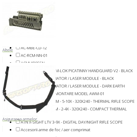
A12
A15
A17
A231
A255
AC-GCM-NN-01
AC-MBE-CD-12
Altele
AC-RCM-NN-01
ACMUIR85SN
AK/AK74 POLYMER M-LOK PICATINNY HANDGUARD V2 - BLACK
AN/PEQ-15 ILLUMINATOR / LASER MODULE - BLACK
AN/PEQ-15 ILLUMINATOR / LASER MODULE - DARK EARTH
ARMYTEK BAZA DE MONTARE MODEL AWM-01
ATN MARS LT - 50MM - 5-10X - 320X240 - THERMAL RIFLE SCOPE
ATN ODIN LT - 19MM - 2-4X - 320X240 - COMPACT THERMAL
MONOCULA
Asigurarea armelor
ATN X-SIGHT LTV 3-9X - DIGITAL DAY/NIGHT RIFLE SCOPE
Accesorii arme de foc / aer comprimat