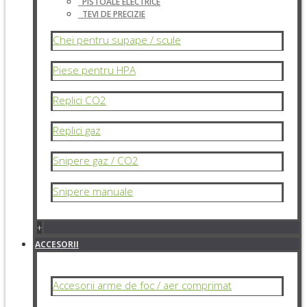
PISTOALE ELECTRICE
TEVI DE PRECIZIE
Chei pentru supape / scule
Piese pentru HPA
Replici CO2
Replici gaz
Snipere gaz / CO2
Snipere manuale
+
ACCESORII
Accesorii arme de foc / aer comprimat