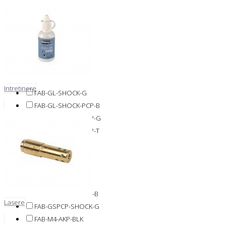
FAB-AGR47S-BLK
FAB-AGR47S-OLV
FAB-AGR47S-TAN
FAB-AK47-HG-BL
FAB-AK47-HG-DE
FAB-AK47-HG-GR
FAB-GL-SHOCK-B
Intretinere
FAB-GL-SHOCK-G
FAB-GL-SHOCK-PCP-B
FAB-GL-SHOCK-PCP-G
FAB-GL-SHOCK-PCP-T
FAB-GL-SHOCK-T
FAB-GRADUS-AK-B
FAB-GRADUS-AK-G
FAB-GRADUS-AK-T
FAB-GSPCP-SHOCK-B
Lasere
FAB-GSPCP-SHOCK-G
FAB-M4-AKP-BLK