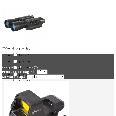
FF13028
FF13046
FF13064
FF13070K
FF13071K
FF19023
FF25007
Vedere nocturna
FF25009
FF25011
FF25018
Comparare Produse (0)
FF26021K
Produse pe pagină:
FF26022-BOX
Sortare după:
FF26023
FF26024
FF26025
FF26028
FF39011
FF39012