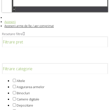
+
Accesorii
Accesorii arme de foc / aer comprimat
Resetare filtre
Filtrare pret
Filtrare categorie
Altele
Asigurarea armelor
Binocluri
Camere digitale
Depozitare