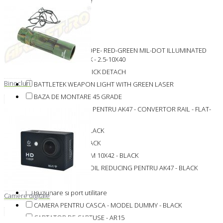
Accesorii vanatoare
Alte Produse
Altele
Asigurarea armelor
BARRAGE RIFLESCOPE- RED-GREEN MIL-DOT ILLUMINATED
RETICLE - MATTE BLACK - 2.5-10X40
BATTERY PACK - QUICK DETACH
Binocluri
BATTLETEK WEAPON LIGHT WITH GREEN LASER
BAZA DE MONTARE 45 GRADE
BAZA DE MONTARE PENTRU AK47 - CONVERTOR RAIL - FLAT-
TOP
BINOCLU 10X42 - BLACK
BINOCLU 8X21 - BLACK
BINOCLU MODEL LM 10X42 - BLACK
BUFFER TUBE / RECOIL REDUCING PENTRU AK47 - BLACK
Binocluri
Buzunare si port utilitare
Camere digitale
CAMERA PENTRU CASCA - MODEL DUMMY - BLACK
CAPTATOR DE CARTUSE - AR15