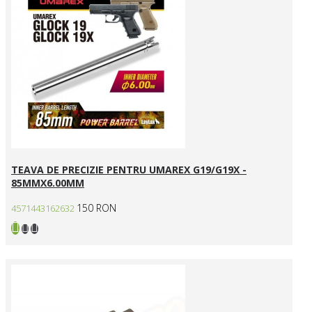
TEAVA DE PRECIZIE PENTRU UMAREX G19/G19X -
85MMX6.00MM
150 RON
4571443162632