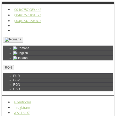
(004) 0757.089.442
(004) 0757.108.877
(004) 0747.296.603
RON
EUR
GBP
RON
USD
Autentificare
Înregistrare
Wish List (
0
)