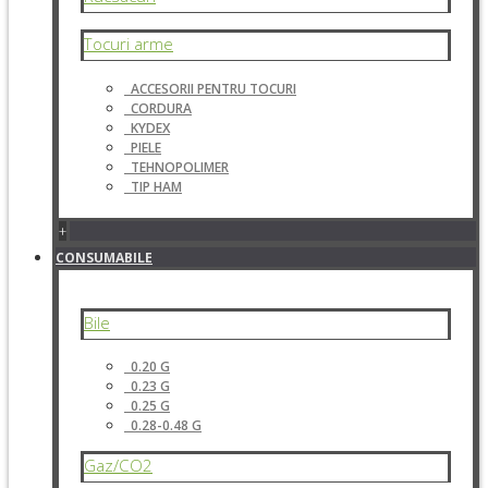
Tocuri arme
ACCESORII PENTRU TOCURI
CORDURA
KYDEX
PIELE
TEHNOPOLIMER
TIP HAM
+
CONSUMABILE
Bile
0.20 G
0.23 G
0.25 G
0.28-0.48 G
Gaz/CO2