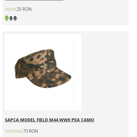
25 RON
39239
SAPCA MODEL FIELD M44 WWII PEA CAMO
70 RON
18191000