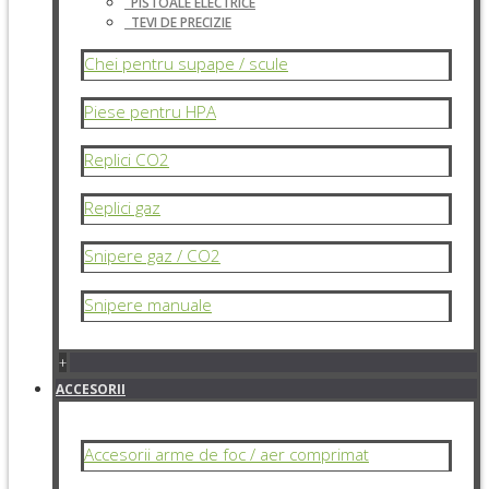
PISTOALE ELECTRICE
TEVI DE PRECIZIE
Chei pentru supape / scule
Piese pentru HPA
Replici CO2
Replici gaz
Snipere gaz / CO2
Snipere manuale
+
ACCESORII
Accesorii arme de foc / aer comprimat