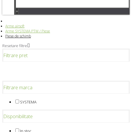
+
Arme airsoft
Arme SYSTEMA PTW / Piese
Piese de schimb
Resetare filtre
Filtrare pret
Filtrare marca
SYSTEMA
Disponibilitate
In stoc