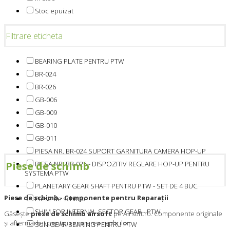
Stoc epuizat
Filtrare eticheta
BEARING PLATE PENTRU PTW
BR-024
BR-026
GB-006
GB-009
GB-010
GB-011
PIESA NR. BR-024 SUPORT GARNITURA CAMERA HOP-UP
PIESA NR. BR-026 - DISPOZITIV REGLARE HOP-UP PENTRU
Piese de schimb
SYSTEMA PTW
PLANETARY GEAR SHAFT PENTRU PTW - SET DE 4 BUC.
Piese de schimb - Componente pentru Reparații
Piese de schimb
SHIM FOR INTERNAL SECTOR GEAR - PTW
Găsește
piese de schimb airsoft
pe Airsoft.ro. Componente originale
și aftermarket pentru repararea replicilor.
SUN GEAR BEARING PENTRU PTW