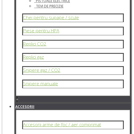
PISTOALE ELECTRICE
TEVI DE PRECIZIE
Chei pentru supape / scule
Piese pentru HPA
Replici CO2
Replici gaz
Snipere gaz / CO2
Snipere manuale
+
ACCESORII
Accesorii arme de foc / aer comprimat