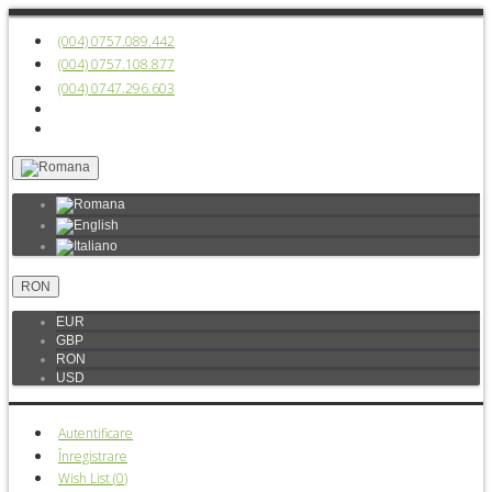
(004) 0757.089.442
(004) 0757.108.877
(004) 0747.296.603
RON
EUR
GBP
RON
USD
Autentificare
Înregistrare
Wish List (
0
)