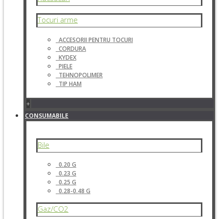
Tocuri arme
ACCESORII PENTRU TOCURI
CORDURA
KYDEX
PIELE
TEHNOPOLIMER
TIP HAM
+
CONSUMABILE
Bile
0.20 G
0.23 G
0.25 G
0.28-0.48 G
Gaz/CO2