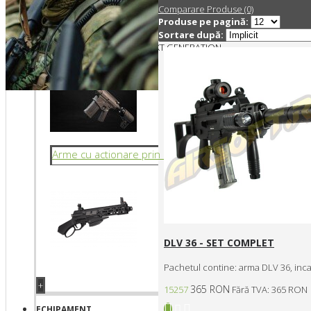
Comparare Produse (0)
THOMPSON M1A1
Produse pe pagină:
HPA
TM-MAC10
Sortare după:
TOKYO MARUI MP5A4 - NEXT GENERATION
ZP-19-01
Arme cu actionare prin levier
DLV 36 - SET COMPLET
Pachetul contine: arma DLV 36, inca
+
365 RON
15257
Fără TVA: 365 RON
ECHIPAMENT