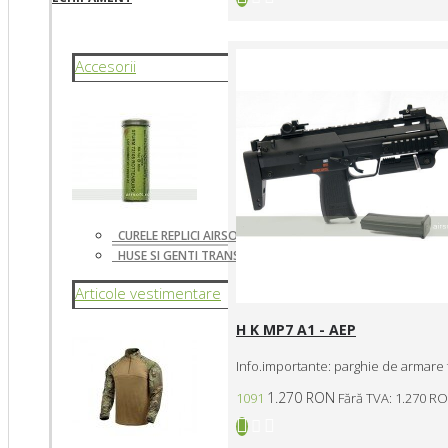
Accesorii
CURELE REPLICI AIRSOFT
HUSE SI GENTI TRANSPORT
Articole vestimentare
H K MP7 A1 - AEP
Info.importante: parghie de armare f
1.270 RON
1091
Fără TVA: 1.270 R