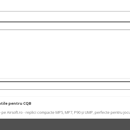
atile pentru CQB
 pe Airsoft.ro - replici compacte MP5, MP7, P90 și UMP, perfecte pentru jocu