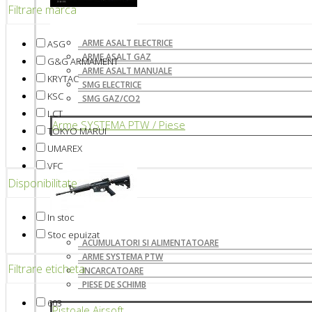
Filtrare marca
ARME ASALT ELECTRICE
ASG
ARME ASALT GAZ
G&G ARMAMENT
ARME ASALT MANUALE
KRYTAC
SMG ELECTRICE
KSC
SMG GAZ/CO2
LCT
Arme SYSTEMA PTW / Piese
TOKYO MARUI
UMAREX
VFC
Disponibilitate
In stoc
Stoc epuizat
ACUMULATORI SI ALIMENTATOARE
ARME SYSTEMA PTW
Filtrare eticheta
INCARCATOARE
PIESE DE SCHIMB
603
Pistoale Airsoft