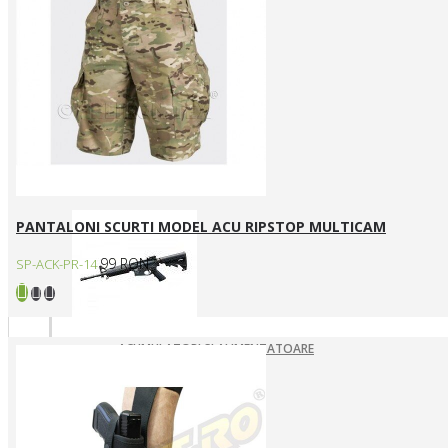
ARME ASALT ELECTRICE
ARME ASALT GAZ
ARME ASALT MANUALE
SMG ELECTRICE
SMG GAZ/CO2
Arme SYSTEMA PTW / Piese
PANTALONI SCURTI MODEL ACU RIPSTOP MULTICAM
99 RON
SP-ACK-PR-14
ACUMULATORI SI ALIMENTATOARE
ARME SYSTEMA PTW
INCARCATOARE
PIESE DE SCHIMB
Pistoale Airsoft