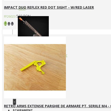
IMPACT DUO REFLEX RED DOT SIGHT - W/RED LASER
HPA
569 RON
FF26023
Arme cu actionare prin levier
+
RETRO ARMS EXTENSIE PARGHIE DE ARMARE PT. SERIILE M4 -
ECHIPAMENT