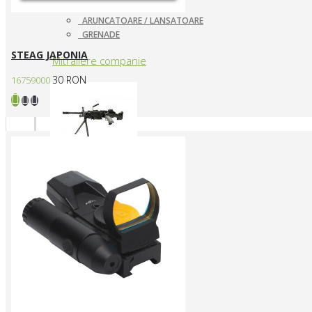
ARUNCATOARE / LANSATOARE
GRENADE
STEAG JAPONIA
Mitraliere companie
30 RON
16759000
MITRALIERE ELECTRICE
Arme CUSTOM