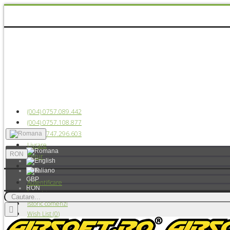
(004) 0757.089.442
(004) 0757.108.877
(004) 0747.296.603
Livrare
RON
Retur
EUR
GBP
Autentificare
RON
Înregistrare
USD
Istoric comenzi
Wish List (
0
)