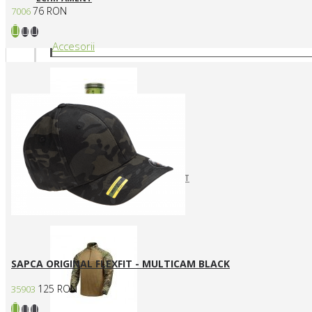
76 RON
7006
Accesorii
CURELE REPLICI AIRSOFT
HUSE SI GENTI TRANSPORT
Articole vestimentare
SAPCA ORIGINAL FLEXFIT - MULTICAM BLACK
125 RON
35903