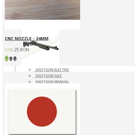
SNIPERE GAZ/CO2
SNIPERE MANUALE
Shotgun
CNC NOZZLE - 24MM
25 RON
6745
SHOTGUN ELECTRIC
SHOTGUN GAZ
SHOTGUN MANUAL
Mass destruction