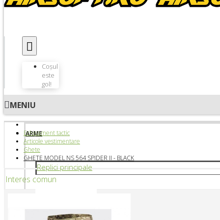
Coșul
este
gol!
MENIU
Echipament tactic
ARME
Articole vestimentare
Ghete
GHETE MODEL NS 564 SPIDER II - BLACK
Replici principale
Interes comun