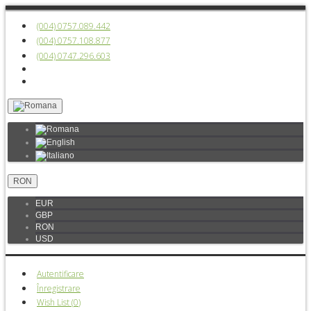
(004) 0757.089.442
(004) 0757.108.877
(004) 0747.296.603
RON
EUR
GBP
RON
USD
Autentificare
Înregistrare
Wish List (
0
)