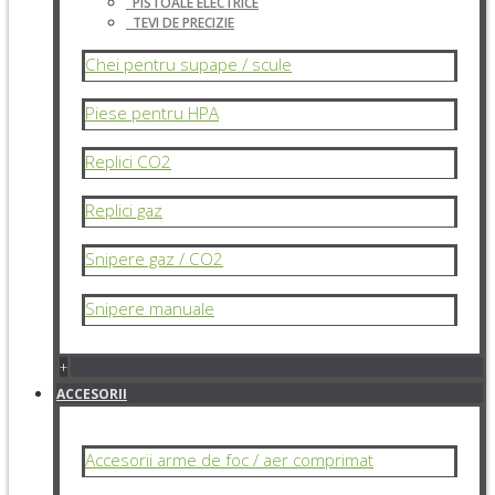
PISTOALE ELECTRICE
TEVI DE PRECIZIE
Chei pentru supape / scule
Piese pentru HPA
Replici CO2
Replici gaz
Snipere gaz / CO2
Snipere manuale
+
ACCESORII
Accesorii arme de foc / aer comprimat