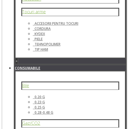
Tocuri arme
ACCESORII PENTRU TOCURI
CORDURA
KYDEX
PIELE
TEHNOPOLIMER
TIP HAM
+
CONSUMABILE
Bile
0.20 G
0.23 G
0.25 G
0.28-0.48 G
Gaz/CO2