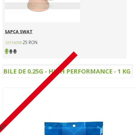
SAPCA SWAT
25 RON
12316098
BILE DE 0.25G - HIGH PERFORMANCE - 1 KG
IBIL