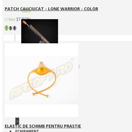
PATCH CAUCIUCAT - LONE WARRIOR - COLOR
HPA
37 RON
27884
Arme cu actionare prin levier
+
ELASTIC DE SCHIMB PENTRU PRASTIE
ECHIPAMENT