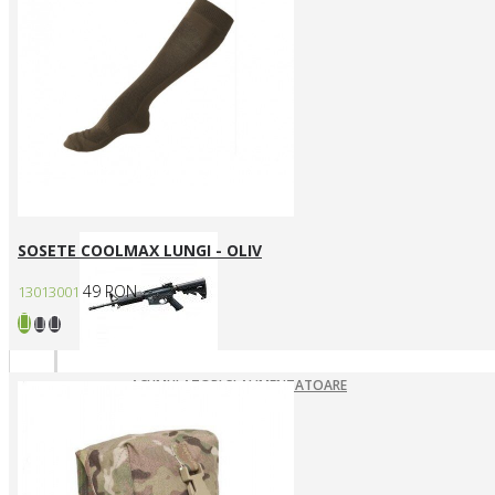
ARME ASALT ELECTRICE
ARME ASALT GAZ
ARME ASALT MANUALE
SMG ELECTRICE
SMG GAZ/CO2
Arme SYSTEMA PTW / Piese
SOSETE COOLMAX LUNGI - OLIV
49 RON
13013001
ACUMULATORI SI ALIMENTATOARE
ARME SYSTEMA PTW
INCARCATOARE
PIESE DE SCHIMB
Pistoale Airsoft