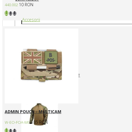
10 RON
440.002
Accesorii
CURELE REPLICI AIRSOFT
HUSE SI GENTI TRANSPORT
Articole vestimentare
ADMIN POUCH - MULTICAM
185 RON
W-EO-FOA-MC