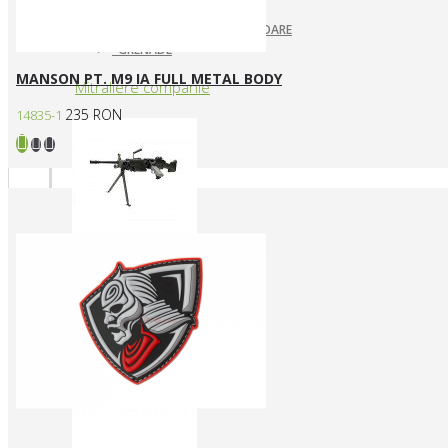
ARUNCATOARE / LANSATOARE
GRENADE
MANSON PT. M9 IA FULL METAL BODY
Mitraliere companie
235 RON
14835-1
MITRALIERE ELECTRICE
Arme CUSTOM