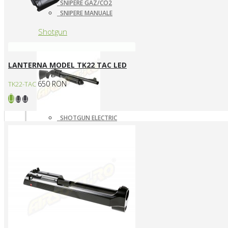
SNIPERE GAZ/CO2
SNIPERE MANUALE
Shotgun
LANTERNA MODEL TK22 TAC LED
650 RON
TK22-TAC
SHOTGUN ELECTRIC
SHOTGUN GAZ
SHOTGUN MANUAL
Mass destruction