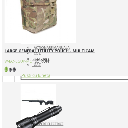
ACTIONARE MANUALA
LARGE GENERAL UTILITY POUCH - MULTICAM
CO2
ELECTRICE
195 RON
W-EO-LGUP-MC
GAZ
Pusti cu luneta
SNIPERE ELECTRICE