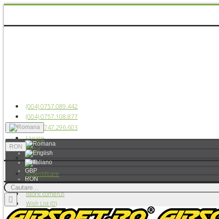
(004) 0757.089.442
(004) 0757.108.877
(004) 0747.296.603
Livrare
RON
Retur
EUR
GBP
Autentificare
RON
Înregistrare
USD
Istoric comenzi
Wish List (
0
)