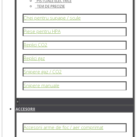
PISTOALE ELECTRICE
TEVI DE PRECIZIE
Chei pentru supape / scule
Piese pentru HPA
Replici CO2
Replici gaz
Snipere gaz / CO2
Snipere manuale
+
ACCESORII
Accesorii arme de foc / aer comprimat