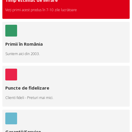
Veţi primi acest produs în 7-10 zile lucrătoare
Primii în România
Suntem aici din 2003.
Puncte de fidelizare
Clienti fideli - Preturi mai mici.
Garanţii/Service