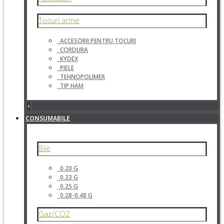
Tocuri arme
ACCESORII PENTRU TOCURI
CORDURA
KYDEX
PIELE
TEHNOPOLIMER
TIP HAM
+
CONSUMABILE
Bile
0.20 G
0.23 G
0.25 G
0.28-0.48 G
Gaz/CO2