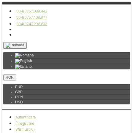
(004) 0757.089.442
(004) 0757.108.877
(004) 0747.296.603
RON
EUR
GBP
RON
USD
Autentificare
Înregistrare
Wish List (
0
)