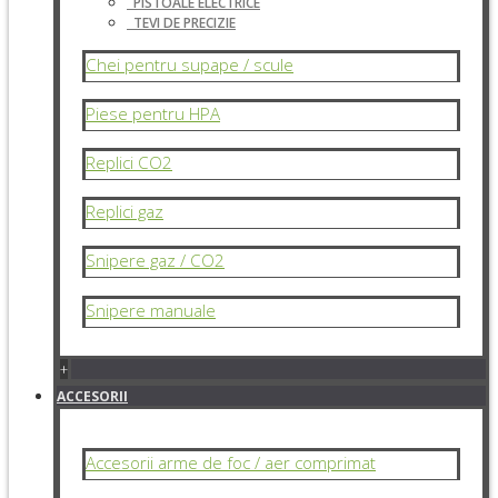
PISTOALE ELECTRICE
TEVI DE PRECIZIE
Chei pentru supape / scule
Piese pentru HPA
Replici CO2
Replici gaz
Snipere gaz / CO2
Snipere manuale
+
ACCESORII
Accesorii arme de foc / aer comprimat