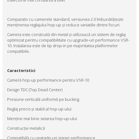
traiectorie mai constantă a bilei
Comparativ cu camerele standard, versiunea 2.0 îmbunătățește
menținerea reglajului hop-up și reduce variațiile dintre focuri.
Camera este construită din metal și utilizează un sistem de reglaj
optimizat pentru compatibilitate cu upgrade-uri performance VSR-
10. Instalarea este de tip drop-in pe majoritatea platformelor
compatibile.
Caracteristici
Cameră hop-up performance pentru VSR-10
Design TDC (Top Dead Center)
Presiune verticală uniformă pe bucking
Reglaj precis și stabil al hop-up-ului
Menține mai bine setarea hop-up-ului
Construcție metalică
Compatibilă cu upgrade-uri sniper performance