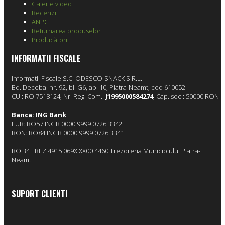
Galerie video
Recenzii
ANPC
Returnarea produselor
Producători
INFORMATII FISCALE
Informatii Fiscale
S.C. ODESCO-SNACK S.R.L.
Bd. Decebal nr. 92, bl. G6, ap. 10, Piatra-Neamt, cod 610052
CUI: RO 7518124, Nr. Reg. Com.:
J1995000584274
, Cap. soc.: 50000 RON
Banca: ING Bank
EUR: RO57 INGB 0000 9999 0726 3342
RON: RO84 INGB 0000 9999 0726 3341
RO 34 TREZ 4915 069X XX00 4460 Trezoreria Municipiului Piatra-
Neamt
SUPORT CLIENTI