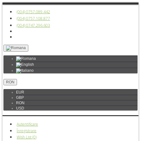
(004) 0757.089.442
(004) 0757.108.877
(004) 0747.296.603
RON
EUR
GBP
RON
USD
Autentificare
Înregistrare
Wish List (
0
)