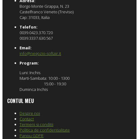
Adresa:
Borgo Monte Grappa, N. 23
Castelfranco Veneto (Treviso)
Cap: 31033, Italia
Telefon:
0039.0423.370.720
0039.3337.630.567
Email:
info@negozio-softair.it
Program:
Luni: Inchis
Marti-Sambata: 10:00 - 1300
15:00 - 19:30
Duminca Inchis
CONTUL MEU
Despre noi
Contact
Termeni si conditii
Politica de confidentialitate
Panou GDPR