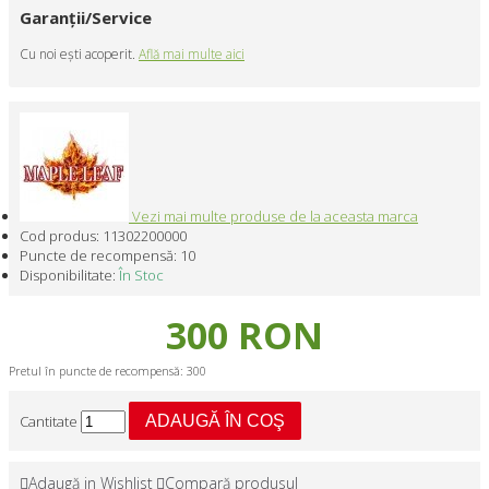
Garanţii/Service
Cu noi eşti acoperit.
Află mai multe aici
Vezi mai multe produse de la aceasta marca
Cod produs:
11302200000
Puncte de recompensă:
10
Disponibilitate:
În Stoc
300 RON
Pretul în puncte de recompensă: 300
Cantitate
ADAUGĂ ÎN COŞ
Adaugă in Wishlist
Compară produsul