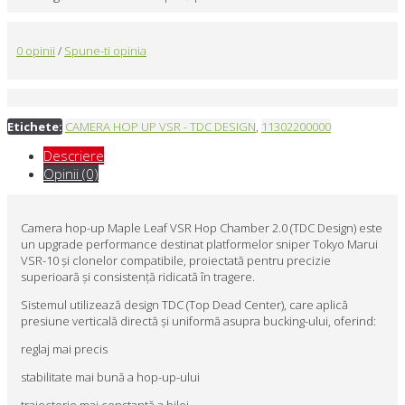
0 opinii
/
Spune-ti opinia
Etichete:
CAMERA HOP UP VSR - TDC DESIGN
,
11302200000
Descriere
Opinii (0)
Camera hop-up Maple Leaf VSR Hop Chamber 2.0 (TDC Design) este
un upgrade performance destinat platformelor sniper Tokyo Marui
VSR-10 și clonelor compatibile, proiectată pentru precizie
superioară și consistență ridicată în tragere.
Sistemul utilizează design TDC (Top Dead Center), care aplică
presiune verticală directă și uniformă asupra bucking-ului, oferind:
reglaj mai precis
stabilitate mai bună a hop-up-ului