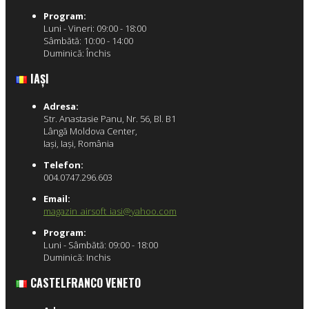
Program:
Luni - Vineri: 09:00 - 18:00
Sâmbătă: 10:00 - 14:00
Duminică: Închis
IAŞI
Adresa:
Str. Anastasie Panu, Nr. 56, Bl. B1
Lângă Moldova Center,
Iaşi, Iaşi, România
Telefon:
004.0747.296.603
Email:
magazin_airsoft_iasi@yahoo.com
Program:
Luni - Sâmbătă: 09:00 - 18:00
Duminică: Inchis
CASTELFRANCO VENETO