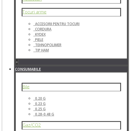
Tocuri arme
ACCESORII PENTRU TOCURI
CORDURA
KYDEX
PIELE
TEHNOPOLIMER
TIP HAM
+
CONSUMABILE
Bile
0.20 G
0.23 G
0.25 G
0.28-0.48 G
Gaz/CO2