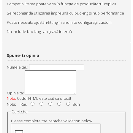
Compatibilitatea poate varia în funcție de producătorul replicii
Se recomandă utilizarea împreună cu bucking și nub performance
Poate necesita ajustări/fitting în anumite configurații custom
Nu include bucking sau țeavă internă
Spune-ti opinia
Numele tău:
Opinia ta:
Notă:
Codul HTML este citit ca si text!
Nota:
Rău
Bun
Captcha
Please complete the captcha validation below