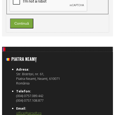
Continuă
PIATRA NEAMŢ
Adresa:
Str. Bistriţei, nr. 61,
Piatra-Neamţ, Neamţ, 610071
România
Telefon:
(004) 0757.089.442
(004) 0757.108.877
Email:
office@airsoft.ro