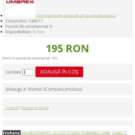
Vezi mai multe produse de la aceasta marca
Cod produs:
2.6457.1
Puncte de recompensă:
6
Disponibilitate:
În Stoc
195 RON
Pretul în puncte de recompensă: 195
Cantitate
ADAUGĂ ÎN COŞ
Adaugă in Wishlist
Compară produsul
1 opinii
/
Spune-ti opinia
Etichete:
INCARCATOR PT. GLOCK 17 GEN. 5 UMAREX - GBB
,
2.6457.1
,