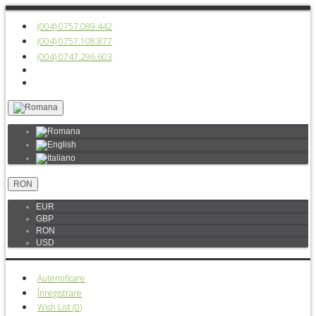
(004) 0757.089.442
(004) 0757.108.877
(004) 0747.296.603
RON
EUR
GBP
RON
USD
Autentificare
Înregistrare
Wish List (
0
)