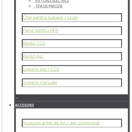
PISTOALE ELECTRICE
TEVI DE PRECIZIE
Chei pentru supape / scule
Piese pentru HPA
Replici CO2
Replici gaz
Snipere gaz / CO2
Snipere manuale
+
ACCESORII
Accesorii arme de foc / aer comprimat