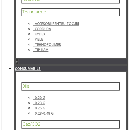
Tocuri arme
ACCESORII PENTRU TOCURI
CORDURA
KYDEX
PIELE
TEHNOPOLIMER
TIP HAM
+
CONSUMABILE
Bile
0.20 G
0.23 G
0.25 G
0.28-0.48 G
Gaz/CO2