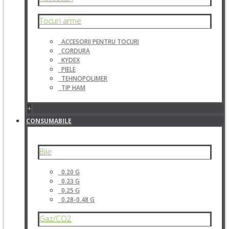
Tocuri arme
ACCESORII PENTRU TOCURI
CORDURA
KYDEX
PIELE
TEHNOPOLIMER
TIP HAM
+
CONSUMABILE
Bile
0.20 G
0.23 G
0.25 G
0.28-0.48 G
Gaz/CO2