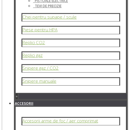
PISTOALE ELECTRICE
TEVI DE PRECIZIE
Chei pentru supape / scule
Piese pentru HPA
Replici CO2
Replici gaz
Snipere gaz / CO2
Snipere manuale
+
ACCESORII
Accesorii arme de foc / aer comprimat