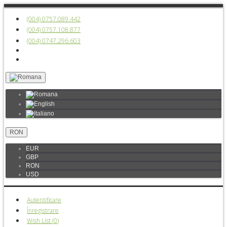
(004) 0757.089.442
(004) 0757.108.877
(004) 0747.296.603
RON
EUR
GBP
RON
USD
Autentificare
Înregistrare
Wish List (
0
)