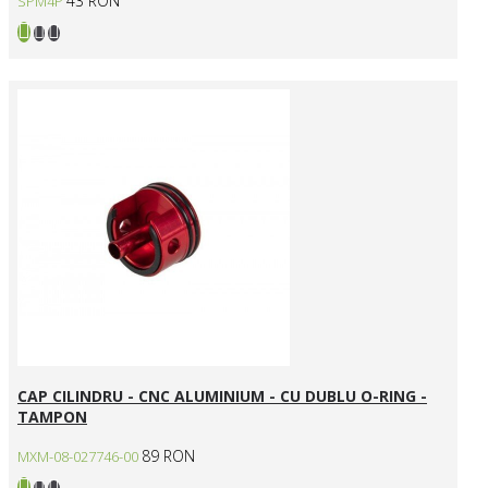
43 RON
SPM4P
CAP CILINDRU - CNC ALUMINIUM - CU DUBLU O-RING -
TAMPON
89 RON
MXM-08-027746-00