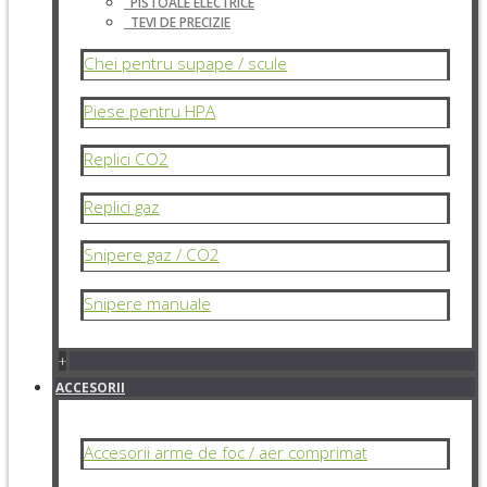
PISTOALE ELECTRICE
TEVI DE PRECIZIE
Chei pentru supape / scule
Piese pentru HPA
Replici CO2
Replici gaz
Snipere gaz / CO2
Snipere manuale
+
ACCESORII
Accesorii arme de foc / aer comprimat