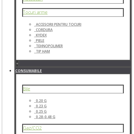
Tocuri arme
ACCESORII PENTRU TOCURI
CORDURA
KYDEX
PIELE
TEHNOPOLIMER
TIP HAM
+
CONSUMABILE
Bile
0.20 G
0.23 G
0.25 G
0.28-0.48 G
Gaz/CO2