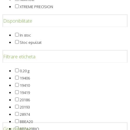
XTREME PRECISION
Disponibilitate
In stoc
Stoc epuizat
Filtrare eticheta
0.20 g
19406
19410
19419
20186
20193
28974
BBEA20
Greutate/ buc.
BBEA20BIO