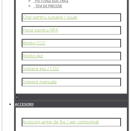
PISTOALE ELECTRICE
TEVI DE PRECIZIE
Chei pentru supape / scule
Piese pentru HPA
Replici CO2
Replici gaz
Snipere gaz / CO2
Snipere manuale
+
ACCESORII
Accesorii arme de foc / aer comprimat