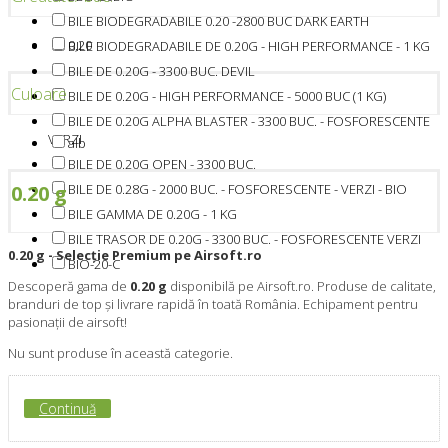
BILE BIODEGRADABILE 0.20 -2800 BUC DARK EARTH
0,20
BILE BIODEGRADABILE DE 0.20G - HIGH PERFORMANCE - 1 KG
BILE DE 0.20G - 3300 BUC. DEVIL
Culoare
BILE DE 0.20G - HIGH PERFORMANCE - 5000 BUC (1 KG)
BILE DE 0.20G ALPHA BLASTER - 3300 BUC. - FOSFORESCENTE
VERZI
alb
BILE DE 0.20G OPEN - 3300 BUC.
BILE DE 0.28G - 2000 BUC. - FOSFORESCENTE - VERZI - BIO
0.20 g
BILE GAMMA DE 0.20G - 1 KG
BILE TRASOR DE 0.20G - 3300 BUC. - FOSFORESCENTE VERZI
0.20 g - Selecție Premium pe Airsoft.ro
BIO-20-C
Descoperă gama de
0.20 g
disponibilă pe Airsoft.ro. Produse de calitate,
branduri de top și livrare rapidă în toată România. Echipament pentru
pasionații de airsoft!
Nu sunt produse în această categorie.
Continuă