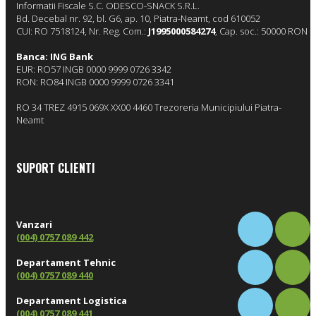
Informatii Fiscale
S.C. ODESCO-SNACK S.R.L.
Bd. Decebal nr. 92, bl. G6, ap. 10, Piatra-Neamt, cod 610052
CUI: RO 7518124, Nr. Reg. Com.:
J1995000584274
, Cap. soc.: 50000 RON
Banca: ING Bank
EUR: RO57 INGB 0000 9999 0726 3342
RON: RO84 INGB 0000 9999 0726 3341
RO 34 TREZ 4915 069X XX00 4460 Trezoreria Municipiului Piatra-
Neamt
SUPORT CLIENTI
Vanzari
(004) 0757 089 442
Departament Tehnic
(004) 0757 089 440
Departament Logistica
(004) 0757 089 441