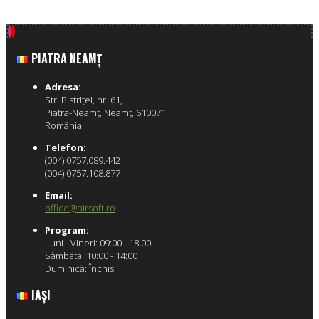
PIATRA NEAMŢ
Adresa:
Str. Bistriţei, nr. 61,
Piatra-Neamţ, Neamţ, 610071
România
Telefon:
(004) 0757.089.442
(004) 0757.108.877
Email:
office@airsoft.ro
Program:
Luni - Vineri: 09:00 - 18:00
Sâmbătă: 10:00 - 14:00
Duminică: Închis
IAŞI