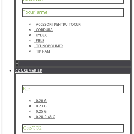
Tocuri arme
ACCESORII PENTRU TOCURI
CORDURA
KYDEX
PIELE
TEHNOPOLIMER
TIP HAM
+
CONSUMABILE
Bile
0.20 G
0.23 G
0.25 G
0.28-0.48 G
Gaz/CO2