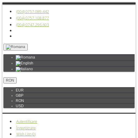
(004) 0757.089.442
(004) 0757.108.877
(004) 0747.296.603
RON
EUR
GBP
RON
USD
Autentificare
Înregistrare
Wish List (
0
)