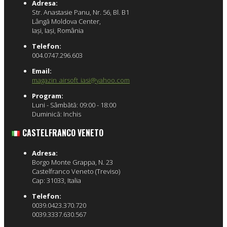
Adresa:
Str. Anastasie Panu, Nr. 56, Bl. B1
Lângă Moldova Center,
Iaşi, Iaşi, România
Telefon:
004.0747.296.603
Email:
magazin_airsoft_iasi@yahoo.com
Program:
Luni - Sâmbătă: 09:00 - 18:00
Duminică: Inchis
CASTELFRANCO VENETO
Adresa:
Borgo Monte Grappa, N. 23
Castelfranco Veneto (Treviso)
Cap: 31033, Italia
Telefon:
0039.0423.370.720
0039.3337.630.567