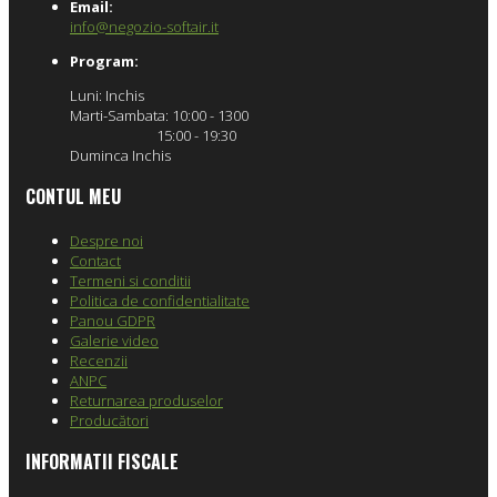
Email:
info@negozio-softair.it
Program:
Luni: Inchis
Marti-Sambata: 10:00 - 1300
15:00 - 19:30
Duminca Inchis
CONTUL MEU
Despre noi
Contact
Termeni si conditii
Politica de confidentialitate
Panou GDPR
Galerie video
Recenzii
ANPC
Returnarea produselor
Producători
INFORMATII FISCALE