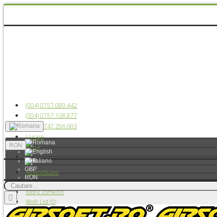
(004) 0757.089.442
(004) 0757.108.877
(004) 0747.296.603
Livrare
RON
Retur
EUR
GBP
Autentificare
RON
Înregistrare
USD
Istoric comenzi
Wish List (
0
)