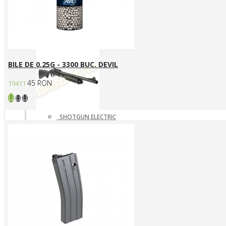
SNIPERE GAZ/CO2
SNIPERE MANUALE
Shotgun
BILE DE 0.25G - 3300 BUC. DEVIL
45 RON
19411
SHOTGUN ELECTRIC
SHOTGUN GAZ
SHOTGUN MANUAL
Mass destruction