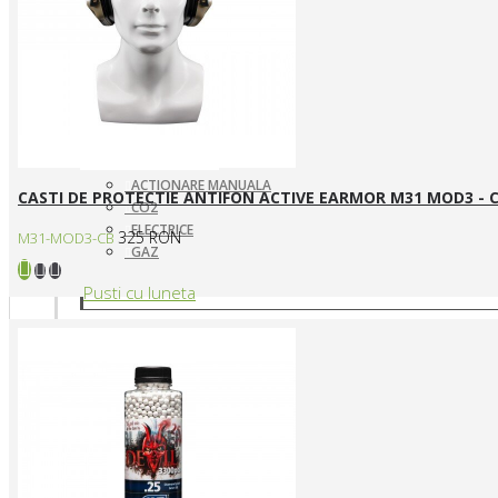
ACTIONARE MANUALA
CASTI DE PROTECTIE ANTIFON ACTIVE EARMOR M31 MOD3 -
CO2
ELECTRICE
325 RON
M31-MOD3-CB
GAZ
Pusti cu luneta
SNIPERE ELECTRICE