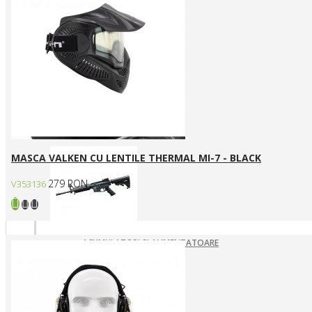
ARME ASALT ELECTRICE
ARME ASALT GAZ
ARME ASALT MANUALE
SMG ELECTRICE
SMG GAZ/CO2
Arme SYSTEMA PTW / Piese
MASCA VALKEN CU LENTILE THERMAL MI-7 - BLACK
279 RON
V353136
ACUMULATORI SI ALIMENTATOARE
ARME SYSTEMA PTW
INCARCATOARE
PIESE DE SCHIMB
Pistoale Airsoft