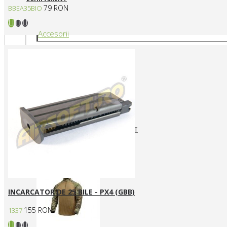
79 RON
BBEA35BIO
Accesorii
CURELE REPLICI AIRSOFT
HUSE SI GENTI TRANSPORT
Articole vestimentare
INCARCATOR DE 25 BILE - PX4 (GBB)
155 RON
1337