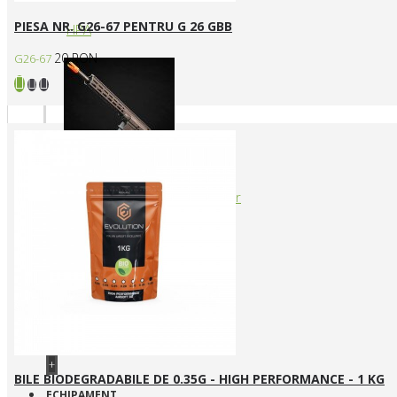
PIESA NR. G26-67 PENTRU G 26 GBB
HPA
20 RON
G26-67
Arme cu actionare prin levier
+
BILE BIODEGRADABILE DE 0.35G - HIGH PERFORMANCE - 1 KG
ECHIPAMENT