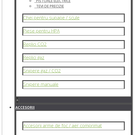
PISTOALE ELECTRICE
TEVI DE PRECIZIE
Chei pentru supape / scule
Piese pentru HPA
Replici CO2
Replici gaz
Snipere gaz / CO2
Snipere manuale
+
ACCESORII
Accesorii arme de foc / aer comprimat