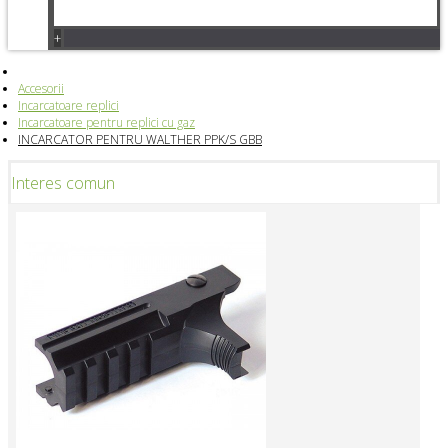
+
Accesorii
Incarcatoare replici
Incarcatoare pentru replici cu gaz
INCARCATOR PENTRU WALTHER PPK/S GBB
Interes comun