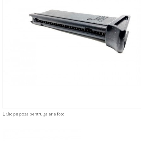
IBIL
Clic pe poza pentru galerie foto