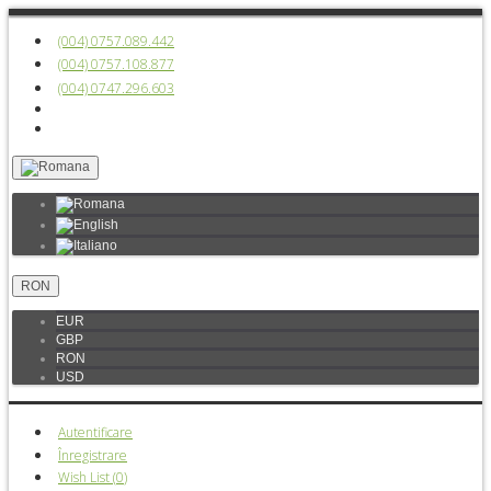
(004) 0757.089.442
(004) 0757.108.877
(004) 0747.296.603
RON
EUR
GBP
RON
USD
Autentificare
Înregistrare
Wish List (
0
)