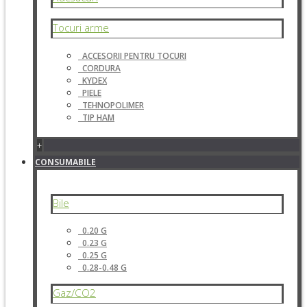
Tocuri arme
ACCESORII PENTRU TOCURI
CORDURA
KYDEX
PIELE
TEHNOPOLIMER
TIP HAM
+
CONSUMABILE
Bile
0.20 G
0.23 G
0.25 G
0.28-0.48 G
Gaz/CO2