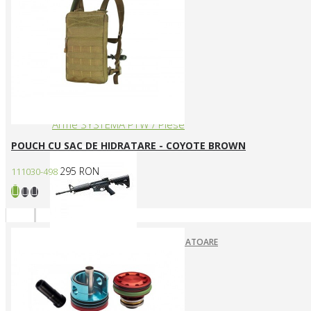
ARME ASALT ELECTRICE
ARME ASALT GAZ
ARME ASALT MANUALE
SMG ELECTRICE
SMG GAZ/CO2
Arme SYSTEMA PTW / Piese
POUCH CU SAC DE HIDRATARE - COYOTE BROWN
295 RON
111030-498
ACUMULATORI SI ALIMENTATOARE
ARME SYSTEMA PTW
INCARCATOARE
PIESE DE SCHIMB
Pistoale Airsoft