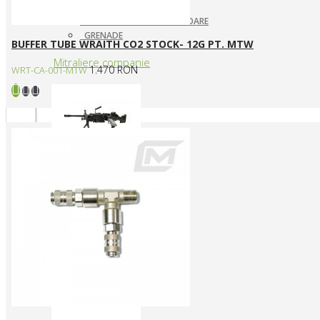
ARUNCATOARE / LANSATOARE
GRENADE
BUFFER TUBE WRAITH CO2 STOCK- 12G PT. MTW
Mitraliere companie
1.470 RON
WRT-CA-001-MTW
MITRALIERE ELECTRICE
Arme CUSTOM