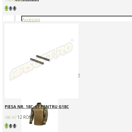
Accesorii
CURELE REPLICI AIRSOFT
HUSE SI GENTI TRANSPORT
Articole vestimentare
PIESA NR. 18C-67 PENTRU G18C
12 RON
18C-67