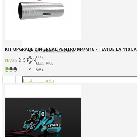
KIT UPGRADE DIN ERGAL PENTRU M4/M16 - TEVI DE LA 110 L
ACTIONARE MANUALA
CO2
215 RON
KMAP3
ELECTRICE
GAZ
Pusti cu luneta
SNIPERE ELECTRICE