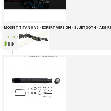
SNIPERE GAZ/CO2
SNIPERE MANUALE
Shotgun
MOSFET TITAN II V2 - EXPERT VERSION - BLUETOOTH - AEG R
750 RON
TBT2-AER
SHOTGUN ELECTRIC
SHOTGUN GAZ
SHOTGUN MANUAL
Mass destruction