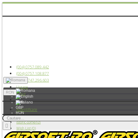
(004) 0757.089.442
(004) 0757.108.877
(004) 0747.296.603
Livrare
RON
Retur
EUR
GBP
Autentificare
RON
Înregistrare
USD
Istoric comenzi
Wish List (
0
)