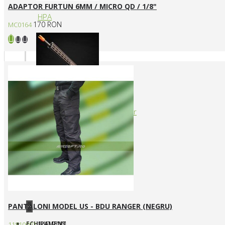
ADAPTOR FURTUN 6MM / MICRO QD / 1/8"
HPA
170 RON
MC0164
Arme cu actionare prin levier
PANTALONI MODEL US - BDU RANGER (NEGRU)
+
ECHIPAMENT
140 RON
11810002