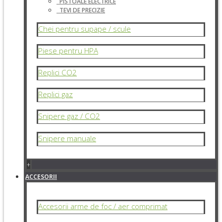
PISTOALE ELECTRICE
TEVI DE PRECIZIE
Chei pentru supape / scule
Piese pentru HPA
Replici CO2
Replici gaz
Snipere gaz / CO2
Snipere manuale
+
ACCESORII
Accesorii arme de foc / aer comprimat