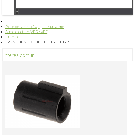
+
Piese de schimb / Upgrade-uri arme
Arme electrice (AEG / AEP)
Grup Hop-UP
GARNITURA HOP UP + NUB SOFT TYPE
Interes comun