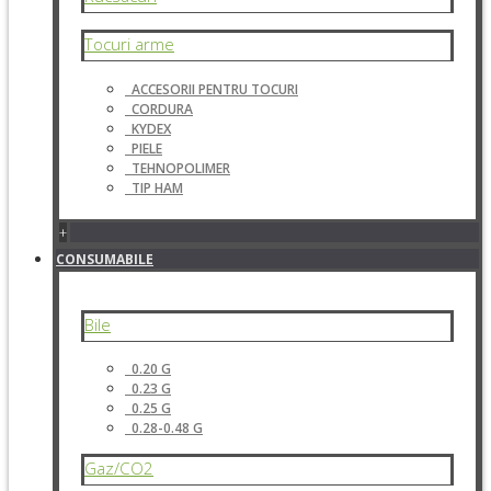
Tocuri arme
ACCESORII PENTRU TOCURI
CORDURA
KYDEX
PIELE
TEHNOPOLIMER
TIP HAM
+
CONSUMABILE
Bile
0.20 G
0.23 G
0.25 G
0.28-0.48 G
Gaz/CO2