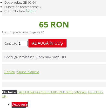
Cod produs:
GB-05-64
Puncte de recompensă:
2
Disponibilitate:
În Stoc
65 RON
Pretul în puncte de recompensă: 65
Cantitate
ADAUGĂ ÎN COŞ
Adaugă in Wishlist
Compară produsul
0 opinii
/
Spune-ti opinia
Etichete:
GARNITURA HOP UP + NUB SOFT TYPE
,
GB-05-64
,
Grup Hop-
UP
Descriere