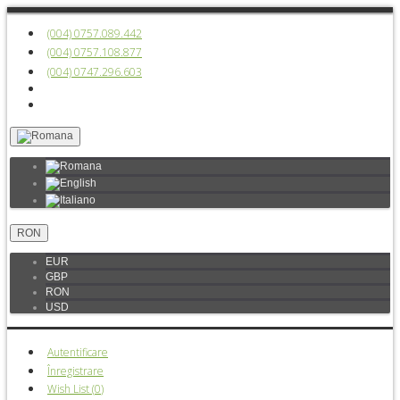
(004) 0757.089.442
(004) 0757.108.877
(004) 0747.296.603
RON
EUR
GBP
RON
USD
Autentificare
Înregistrare
Wish List (
0
)