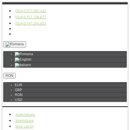
(004) 0757.089.442
(004) 0757.108.877
(004) 0747.296.603
RON
EUR
GBP
RON
USD
Autentificare
Înregistrare
Wish List (
0
)