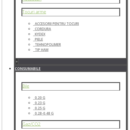
Tocuri arme
ACCESORII PENTRU TOCURI
CORDURA
KYDEX
PIELE
TEHNOPOLIMER
TIP HAM
+
CONSUMABILE
Bile
0.20 G
0.23 G
0.25 G
0.28-0.48 G
Gaz/CO2