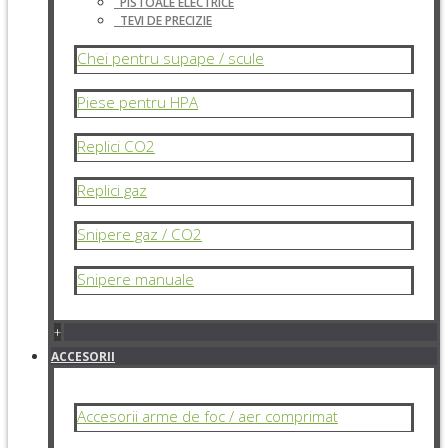
PISTOALE ELECTRICE
TEVI DE PRECIZIE
Chei pentru supape / scule
Piese pentru HPA
Replici CO2
Replici gaz
Snipere gaz / CO2
Snipere manuale
+
ACCESORII
Accesorii arme de foc / aer comprimat