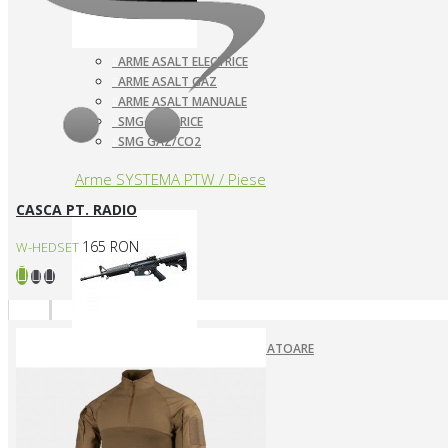
ARME ASALT ELECTRICE
ARME ASALT GAZ
ARME ASALT MANUALE
SMG ELECTRICE
SMG GAZ/CO2
Arme SYSTEMA PTW / Piese
CASCA PT. RADIO
165 RON
W-HEDSET
ACUMULATORI SI ALIMENTATOARE
ARME SYSTEMA PTW
INCARCATOARE
PIESE DE SCHIMB
Pistoale Airsoft