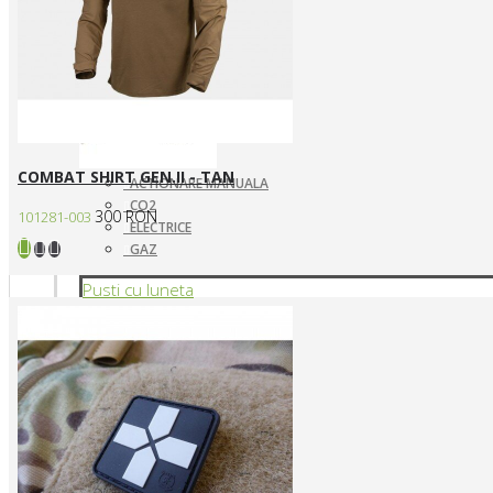
COMBAT SHIRT GEN.II - TAN
ACTIONARE MANUALA
CO2
300 RON
101281-003
ELECTRICE
GAZ
Pusti cu luneta
SNIPERE ELECTRICE