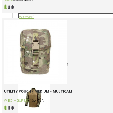
Accesorii
CURELE REPLICI AIRSOFT
HUSE SI GENTI TRANSPORT
Articole vestimentare
UTILITY POUCH - MEDIUM - MULTICAM
165 RON
W-EO-MGUP-MC