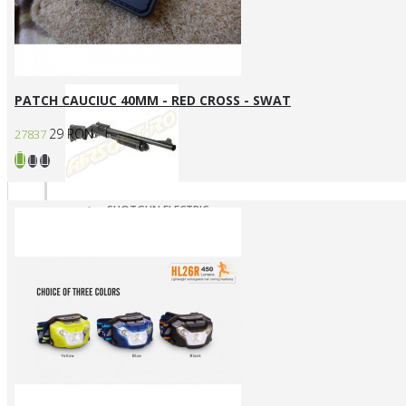
SNIPERE GAZ/CO2
SNIPERE MANUALE
Shotgun
PATCH CAUCIUC 40MM - RED CROSS - SWAT
29 RON
27837
SHOTGUN ELECTRIC
SHOTGUN GAZ
SHOTGUN MANUAL
Mass destruction