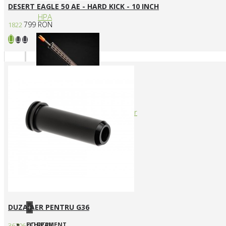
DESERT EAGLE 50 AE - HARD KICK - 10 INCH
HPA
799 RON
1822
Arme cu actionare prin levier
DUZA AER PENTRU G36
+
ECHIPAMENT
40 RON
36706