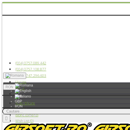
(004) 0757.089.442
(004) 0757.108.877
(004) 0747.296.603
Livrare
RON
Retur
EUR
GBP
Autentificare
RON
Înregistrare
USD
Istoric comenzi
Wish List (
0
)