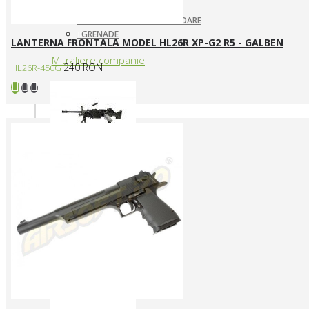
ARUNCATOARE / LANSATOARE
GRENADE
LANTERNA FRONTALA MODEL HL26R XP-G2 R5 - GALBEN
Mitraliere companie
240 RON
HL26R-450G
MITRALIERE ELECTRICE
Arme CUSTOM