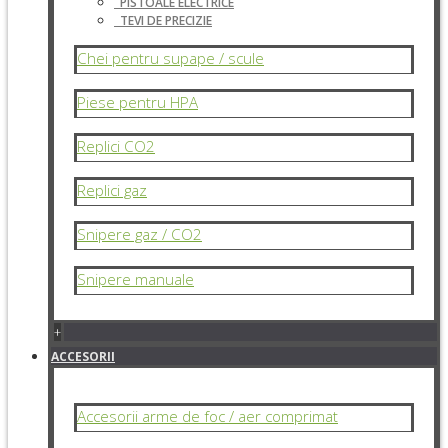
PISTOALE ELECTRICE
TEVI DE PRECIZIE
Chei pentru supape / scule
Piese pentru HPA
Replici CO2
Replici gaz
Snipere gaz / CO2
Snipere manuale
+
ACCESORII
Accesorii arme de foc / aer comprimat