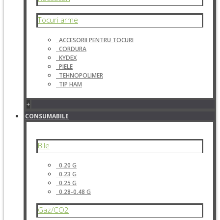
Tocuri arme
ACCESORII PENTRU TOCURI
CORDURA
KYDEX
PIELE
TEHNOPOLIMER
TIP HAM
+
CONSUMABILE
Bile
0.20 G
0.23 G
0.25 G
0.28-0.48 G
Gaz/CO2