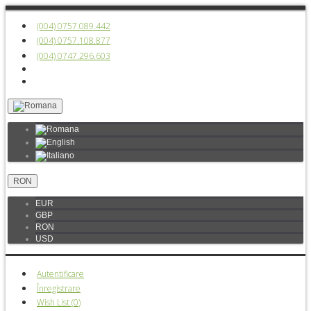
(004) 0757.089.442
(004) 0757.108.877
(004) 0747.296.603
RON
EUR
GBP
RON
USD
Autentificare
Înregistrare
Wish List (
0
)