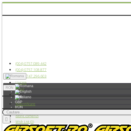
(004) 0757.089.442
(004) 0757.108.877
(004) 0747.296.603
Livrare
RON
Retur
EUR
GBP
Autentificare
RON
Înregistrare
USD
Istoric comenzi
Wish List (
0
)