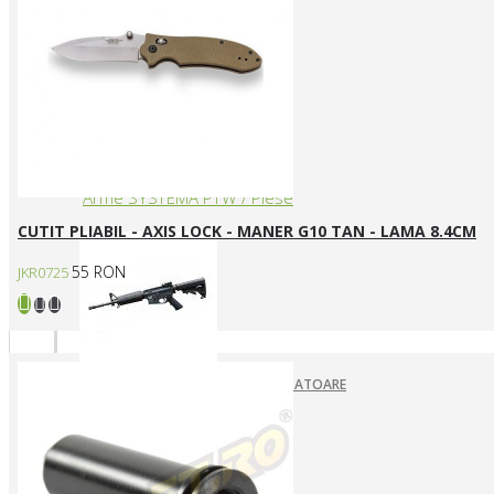
ARME ASALT ELECTRICE
ARME ASALT GAZ
ARME ASALT MANUALE
SMG ELECTRICE
SMG GAZ/CO2
Arme SYSTEMA PTW / Piese
CUTIT PLIABIL - AXIS LOCK - MANER G10 TAN - LAMA 8.4CM
55 RON
JKR0725
ACUMULATORI SI ALIMENTATOARE
ARME SYSTEMA PTW
INCARCATOARE
PIESE DE SCHIMB
Pistoale Airsoft