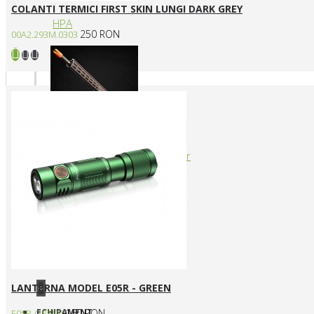
COLANTI TERMICI FIRST SKIN LUNGI DARK GREY
HPA
250 RON
00A2.293M.0303
Arme cu actionare prin levier
LANTERNA MODEL E05R - GREEN
+
ECHIPAMENT
160 RON
E05R-GREEN