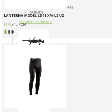
ARUNCATOARE / LANSATOARE
GRENADE
LANTERNA MODEL LD41 XM-L2 U2
Mitraliere companie
345 RON
F175
MITRALIERE ELECTRICE
Arme CUSTOM