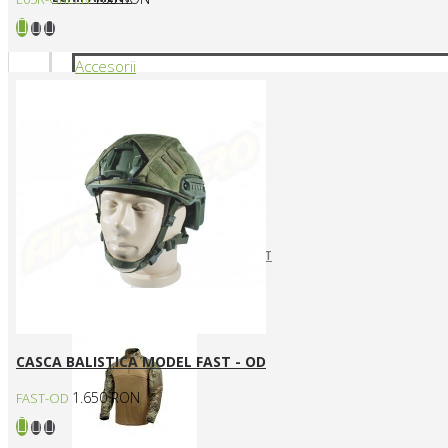
Accesorii
CURELE REPLICI AIRSOFT
HUSE SI GENTI TRANSPORT
Articole vestimentare
CASCA BALISTICA MODEL FAST - OD
1.650 RON
FAST-OD