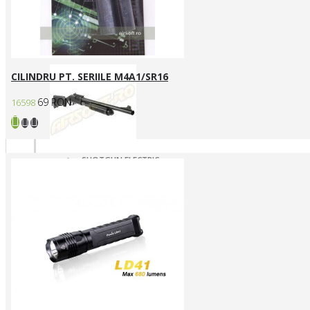
SNIPERE GAZ/CO2
SNIPERE MANUALE
Shotgun
CILINDRU PT. SERIILE M4A1/SR16
69 RON
16598
SHOTGUN ELECTRIC
SHOTGUN GAZ
SHOTGUN MANUAL
Mass destruction