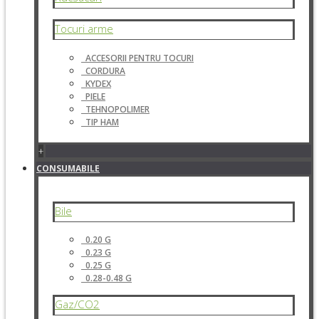
Tocuri arme
ACCESORII PENTRU TOCURI
CORDURA
KYDEX
PIELE
TEHNOPOLIMER
TIP HAM
+
CONSUMABILE
Bile
0.20 G
0.23 G
0.25 G
0.28-0.48 G
Gaz/CO2