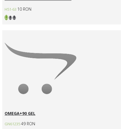
10 RON
H51-63
OMEGA+90 GEL
49 RON
GN61235