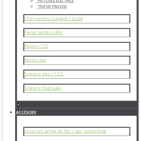
PISTOALE ELECTRICE
TEVI DE PRECIZIE
Chei pentru supape / scule
Piese pentru HPA
Replici CO2
Replici gaz
Snipere gaz / CO2
Snipere manuale
+
ACCESORII
Accesorii arme de foc / aer comprimat