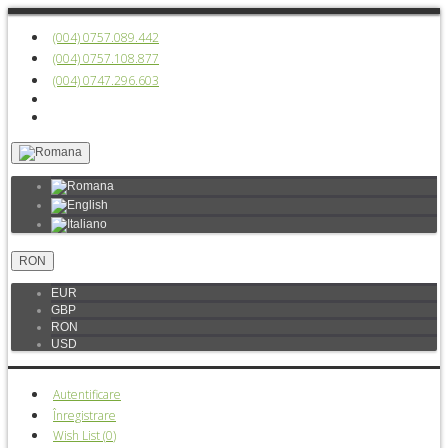
(004) 0757.089.442
(004) 0757.108.877
(004) 0747.296.603
RON
EUR
GBP
RON
USD
Autentificare
Înregistrare
Wish List (
0
)