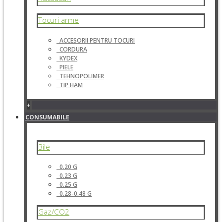
Tocuri arme
ACCESORII PENTRU TOCURI
CORDURA
KYDEX
PIELE
TEHNOPOLIMER
TIP HAM
+
CONSUMABILE
Bile
0.20 G
0.23 G
0.25 G
0.28-0.48 G
Gaz/CO2