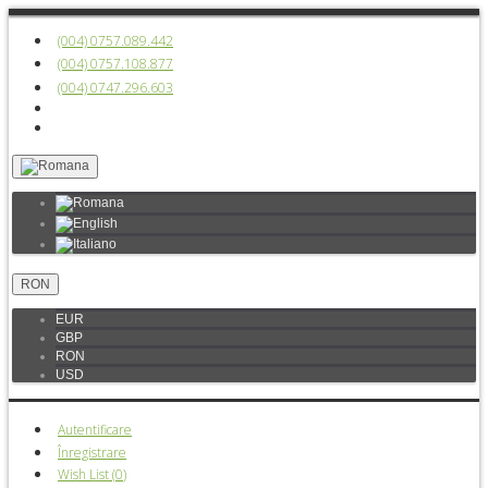
(004) 0757.089.442
(004) 0757.108.877
(004) 0747.296.603
RON
EUR
GBP
RON
USD
Autentificare
Înregistrare
Wish List (
0
)