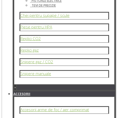
PISTOALE ELECTRICE
TEVI DE PRECIZIE
Chei pentru supape / scule
Piese pentru HPA
Replici CO2
Replici gaz
Snipere gaz / CO2
Snipere manuale
+
ACCESORII
Accesorii arme de foc / aer comprimat