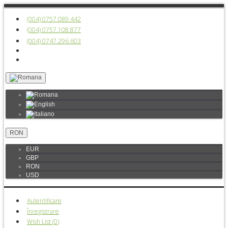
(004) 0757.089.442
(004) 0757.108.877
(004) 0747.296.603
RON
EUR
GBP
RON
USD
Autentificare
Înregistrare
Wish List (
0
)