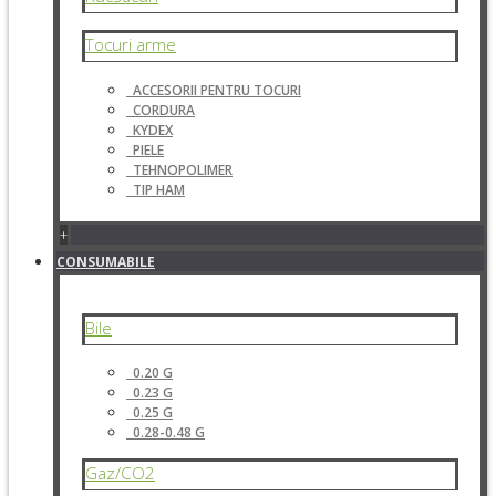
Tocuri arme
ACCESORII PENTRU TOCURI
CORDURA
KYDEX
PIELE
TEHNOPOLIMER
TIP HAM
+
CONSUMABILE
Bile
0.20 G
0.23 G
0.25 G
0.28-0.48 G
Gaz/CO2