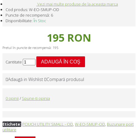
Vezi mai multe produse de la aceasta marca
Cod produs:
W-EO-SMUP-OD
Puncte de recompensă:
6
Disponibilitate:
În Stoc
195 RON
Pretul în puncte de recompensă: 195
Cantitate
ADAUGĂ ÎN COŞ
Adaugă in Wishlist
Compară produsul
0 opinii
/
Spune-ti opinia
Etichete:
POUCH UTILITY SMALL - OD
,
W-EO-SMUP-OD
,
Buzunare port
utilitare