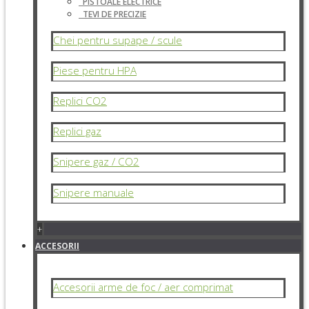
PISTOALE ELECTRICE
TEVI DE PRECIZIE
Chei pentru supape / scule
Piese pentru HPA
Replici CO2
Replici gaz
Snipere gaz / CO2
Snipere manuale
+
ACCESORII
Accesorii arme de foc / aer comprimat