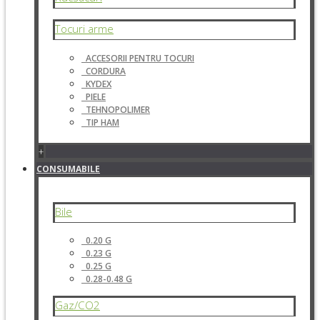
Tocuri arme
ACCESORII PENTRU TOCURI
CORDURA
KYDEX
PIELE
TEHNOPOLIMER
TIP HAM
+
CONSUMABILE
Bile
0.20 G
0.23 G
0.25 G
0.28-0.48 G
Gaz/CO2