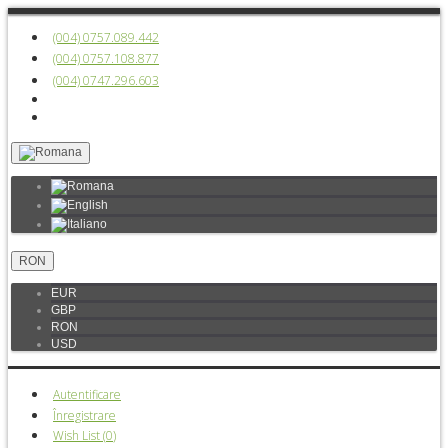
(004) 0757.089.442
(004) 0757.108.877
(004) 0747.296.603
RON
EUR
GBP
RON
USD
Autentificare
Înregistrare
Wish List (
0
)