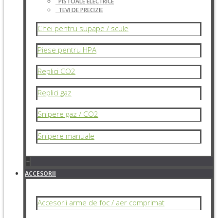
PISTOALE ELECTRICE
TEVI DE PRECIZIE
Chei pentru supape / scule
Piese pentru HPA
Replici CO2
Replici gaz
Snipere gaz / CO2
Snipere manuale
+
ACCESORII
Accesorii arme de foc / aer comprimat