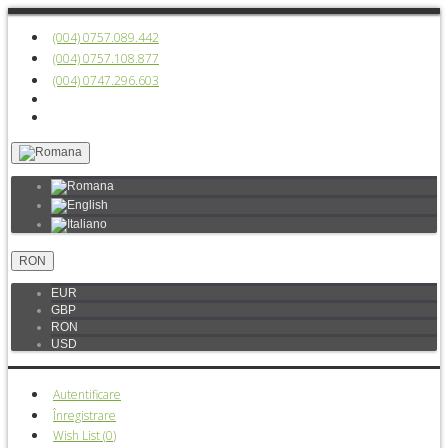
(004) 0757.089.442
(004) 0757.108.877
(004) 0747.296.603
RON
EUR
GBP
RON
USD
Autentificare
Înregistrare
Wish List (
0
)