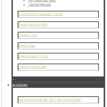
PISTOALE ELECTRICE
TEVI DE PRECIZIE
Chei pentru supape / scule
Piese pentru HPA
Replici CO2
Replici gaz
Snipere gaz / CO2
Snipere manuale
+
ACCESORII
Accesorii arme de foc / aer comprimat