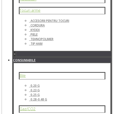
Tocuri arme
ACCESORII PENTRU TOCURI
CORDURA
KYDEX
PIELE
TEHNOPOLIMER
TIP HAM
+
CONSUMABILE
Bile
0.20 G
0.23 G
0.25 G
0.28-0.48 G
Gaz/CO2