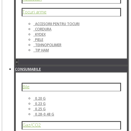
Tocuri arme
ACCESORII PENTRU TOCURI
CORDURA
KYDEX
PIELE
TEHNOPOLIMER
TIP HAM
+
CONSUMABILE
Bile
0.20 G
0.23 G
0.25 G
0.28-0.48 G
Gaz/CO2