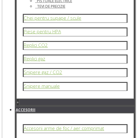
PISTOALE ELECTRICE
TEVI DE PRECIZIE
Chei pentru supape / scule
Piese pentru HPA
Replici CO2
Replici gaz
Snipere gaz / CO2
Snipere manuale
+
ACCESORII
Accesorii arme de foc / aer comprimat