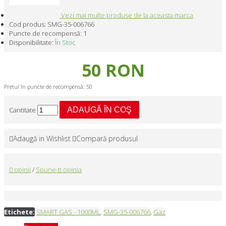
Vezi mai multe produse de la aceasta marca
Cod produs:
SMG-35-006766
Puncte de recompensă:
1
Disponibilitate:
În Stoc
50 RON
Pretul în puncte de recompensă: 50
Cantitate
ADAUGĂ ÎN COŞ
Adaugă in Wishlist
Compară produsul
0 opinii
/
Spune-ti opinia
Etichete:
SMART GAS - 1000ML
,
SMG-35-006766
,
Gaz