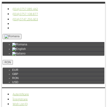
(004) 0757.089.442
(004) 0757.108.877
(004) 0747.296.603
RON
EUR
GBP
RON
USD
Autentificare
Înregistrare
Wish List (
0
)