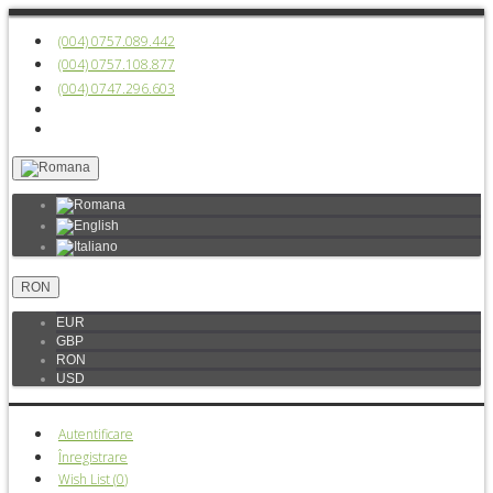
(004) 0757.089.442
(004) 0757.108.877
(004) 0747.296.603
RON
EUR
GBP
RON
USD
Autentificare
Înregistrare
Wish List (
0
)