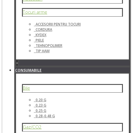
Tocuri arme
ACCESORII PENTRU TOCURI
CORDURA
KYDEX
PIELE
TEHNOPOLIMER
TIP HAM
+
CONSUMABILE
Bile
0.20 G
0.23 G
0.25 G
0.28-0.48 G
Gaz/CO2