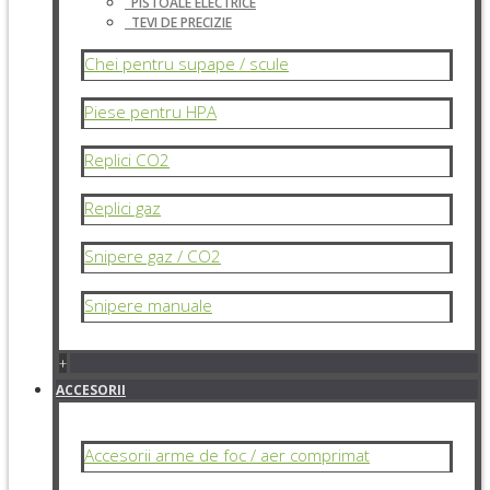
PISTOALE ELECTRICE
TEVI DE PRECIZIE
Chei pentru supape / scule
Piese pentru HPA
Replici CO2
Replici gaz
Snipere gaz / CO2
Snipere manuale
+
ACCESORII
Accesorii arme de foc / aer comprimat