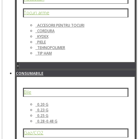
Tocuri arme
ACCESORII PENTRU TOCURI
CORDURA
KYDEX
PIELE
TEHNOPOLIMER
TIP HAM
+
CONSUMABILE
Bile
0.20 G
0.23 G
0.25 G
0.28-0.48 G
Gaz/CO2