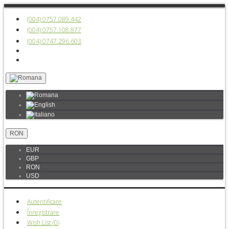
(004) 0757.089.442
(004) 0757.108.877
(004) 0747.296.603
RON
EUR
GBP
RON
USD
Autentificare
Înregistrare
Wish List (
0
)