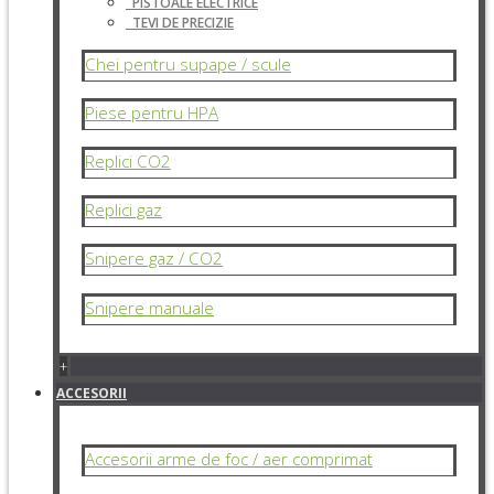
PISTOALE ELECTRICE
TEVI DE PRECIZIE
Chei pentru supape / scule
Piese pentru HPA
Replici CO2
Replici gaz
Snipere gaz / CO2
Snipere manuale
+
ACCESORII
Accesorii arme de foc / aer comprimat