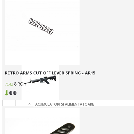
ARME ASALT ELECTRICE
ARME ASALT GAZ
ARME ASALT MANUALE
SMG ELECTRICE
SMG GAZ/CO2
Arme SYSTEMA PTW / Piese
RETRO ARMS CUT OFF LEVER SPRING - AR15
8 RON
7542
ACUMULATORI SI ALIMENTATOARE
ARME SYSTEMA PTW
INCARCATOARE
PIESE DE SCHIMB
Pistoale Airsoft