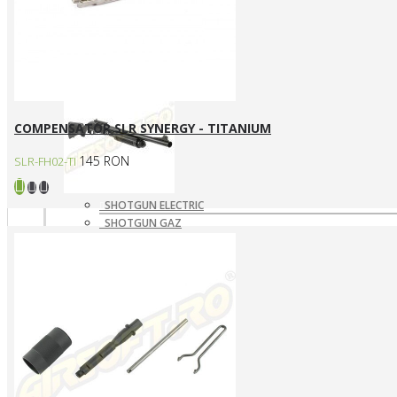
SNIPERE GAZ/CO2
SNIPERE MANUALE
Shotgun
COMPENSATOR SLR SYNERGY - TITANIUM
145 RON
SLR-FH02-TI
SHOTGUN ELECTRIC
SHOTGUN GAZ
SHOTGUN MANUAL
Mass destruction