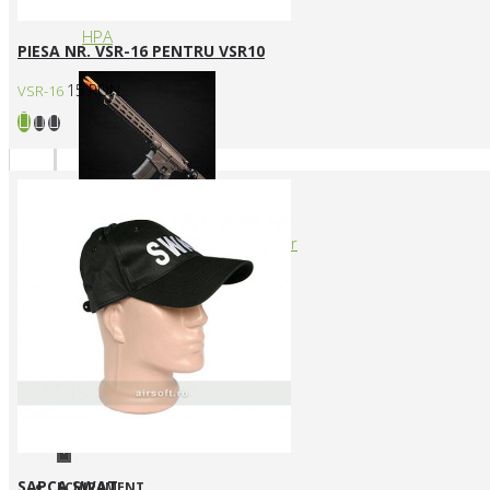
HPA
PIESA NR. VSR-16 PENTRU VSR10
15 RON
VSR-16
Arme cu actionare prin levier
+
SAPCA SWAT
ECHIPAMENT