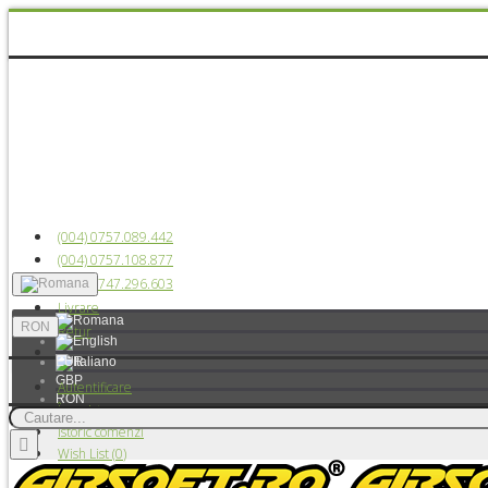
(004) 0757.089.442
(004) 0757.108.877
(004) 0747.296.603
Livrare
RON
Retur
EUR
GBP
Autentificare
RON
Înregistrare
USD
Istoric comenzi
Wish List (
0
)