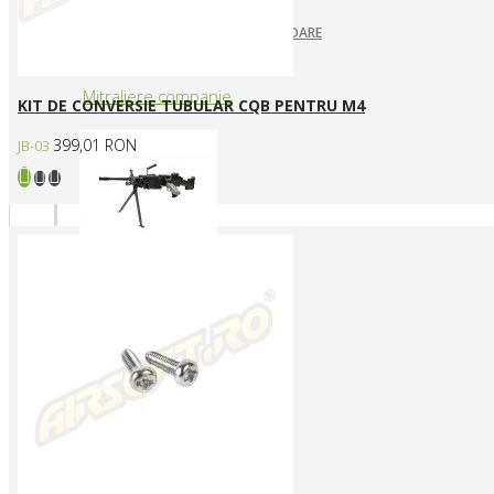
ARUNCATOARE / LANSATOARE
GRENADE
Mitraliere companie
KIT DE CONVERSIE TUBULAR CQB PENTRU M4
399,01 RON
JB-03
MITRALIERE ELECTRICE
Arme CUSTOM