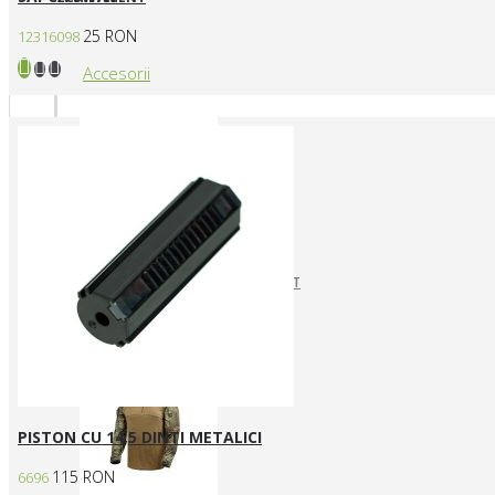
25 RON
12316098
Accesorii
CURELE REPLICI AIRSOFT
HUSE SI GENTI TRANSPORT
Articole vestimentare
PISTON CU 14,5 DINTI METALICI
115 RON
6696