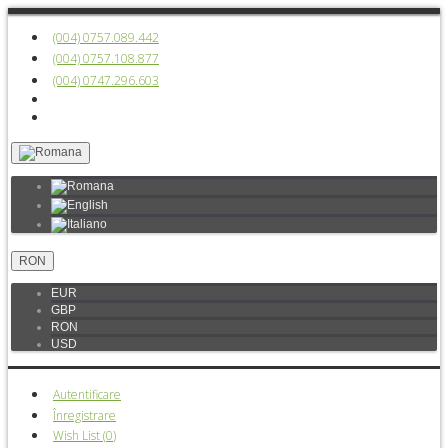
(004) 0757.089.442
(004) 0757.108.877
(004) 0747.296.603
RON
EUR
GBP
RON
USD
Autentificare
Înregistrare
Wish List (
0
)