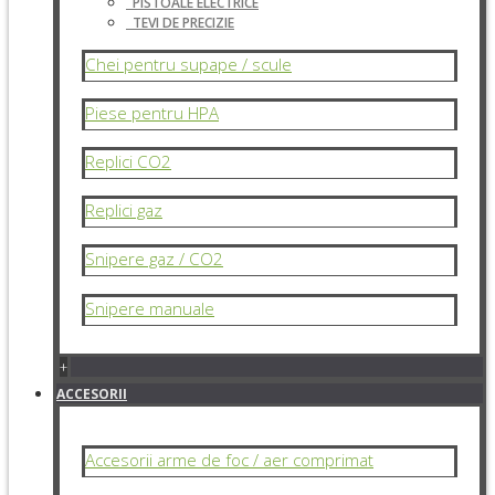
PISTOALE ELECTRICE
TEVI DE PRECIZIE
Chei pentru supape / scule
Piese pentru HPA
Replici CO2
Replici gaz
Snipere gaz / CO2
Snipere manuale
+
ACCESORII
Accesorii arme de foc / aer comprimat