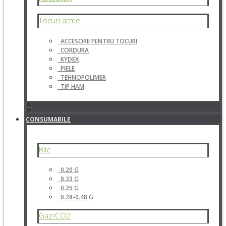
Tocuri arme
ACCESORII PENTRU TOCURI
CORDURA
KYDEX
PIELE
TEHNOPOLIMER
TIP HAM
+
CONSUMABILE
Bile
0.20 G
0.23 G
0.25 G
0.28-0.48 G
Gaz/CO2