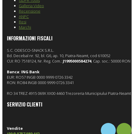
GDPR Tools
Galleria Video
Recensione
ANPC
Resi
Marchi
INFORMAZIONI FISCALI
S.C. ODESCO-SNACK S.R.L.
Bd. Decebal nr. 92, bl. G6, ap. 10, Piatra-Neamt, cod 610052
CUI: RO 7518124, Nr. Reg. Com.:
J1995000584274
, Cap. soc.: 50000 RON
Banca: ING Bank
EUR: RO57 INGB 0000 9999 0726 3342
RON: RO84 INGB 0000 9999 0726 3341
RO 34 TREZ 4915 069X XX00 4460 Trezoreria Municipiului Piatra-Neamt
SERVIZIO CLIENTI
Vendite
(004) 0757 089 442