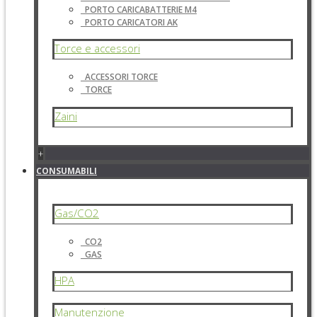
PORTO CARICABATTERIE M4
PORTO CARICATORI AK
Torce e accessori
ACCESSORI TORCE
TORCE
Zaini
+
CONSUMABILI
Gas/CO2
CO2
GAS
HPA
Manutenzione