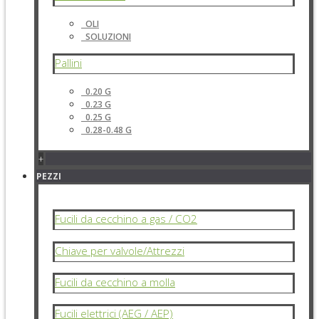
OLI
SOLUZIONI
Pallini
0.20 G
0.23 G
0.25 G
0.28-0.48 G
+
PEZZI
Fucili da cecchino a gas / CO2
Chiave per valvole/Attrezzi
Fucili da cecchino a molla
Fucili elettrici (AEG / AEP)