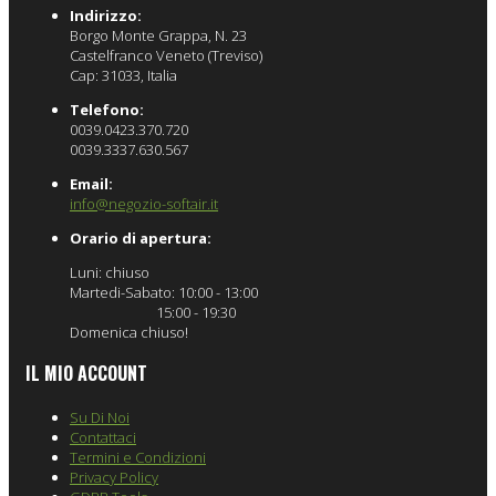
Indirizzo:
Borgo Monte Grappa, N. 23
Castelfranco Veneto (Treviso)
Cap: 31033, Italia
Telefono:
0039.0423.370.720
0039.3337.630.567
Email:
info@negozio-softair.it
Orario di apertura:
Luni: chiuso
Martedi-Sabato: 10:00 - 13:00
15:00 - 19:30
Domenica chiuso!
IL MIO ACCOUNT
Su Di Noi
Contattaci
Termini e Condizioni
Privacy Policy