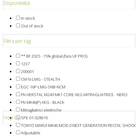
Disponibilità
In stock
Out of stock
Filtra per tag
** BF 2025 - 15% global (fara UF PRO)
1237
200001
CM16 LMG - STEALTH
EGC-16P-LMG-SNB-NCM
FN HERSTAL M249 MK1 CORE AEG MITRAGLIATRICE - NERO
FN MK46(P) AEG - BLACK
Mitragliatrici elettriche
Hop-Up
SPE-01-028610
TOKYO MARUI MK46 MOD.0 NEXT GENERATION RECOIL SHOCK
Adjustable