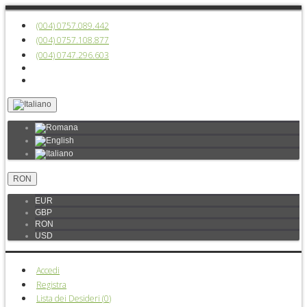
(004) 0757.089.442
(004) 0757.108.877
(004) 0747.296.603
RON
EUR
GBP
RON
USD
Accedi
Registra
Lista dei Desideri (
0
)