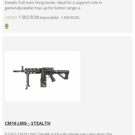
Details :Full Auto firing mode, ideal for a support role in
gameAdjustable hop-up for better range a..
1.950 RON
200001
Imponibile: 1.950 RON
CM16 LMG - STEALTH
Il G&G CM16 LMG Stealth è il fucile ideale per i giocatori che