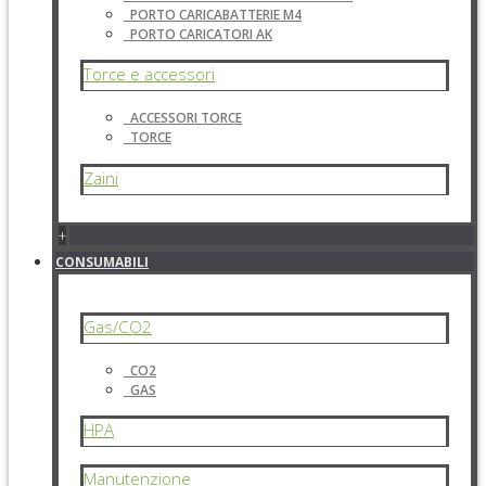
PORTO CARICABATTERIE M4
PORTO CARICATORI AK
Torce e accessori
ACCESSORI TORCE
TORCE
Zaini
+
CONSUMABILI
Gas/CO2
CO2
GAS
HPA
Manutenzione