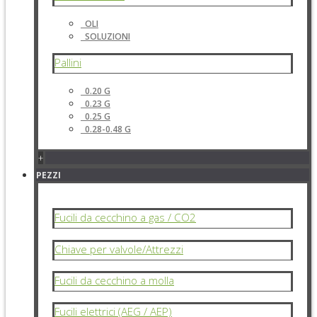
OLI
SOLUZIONI
Pallini
0.20 G
0.23 G
0.25 G
0.28-0.48 G
+
PEZZI
Fucili da cecchino a gas / CO2
Chiave per valvole/Attrezzi
Fucili da cecchino a molla
Fucili elettrici (AEG / AEP)