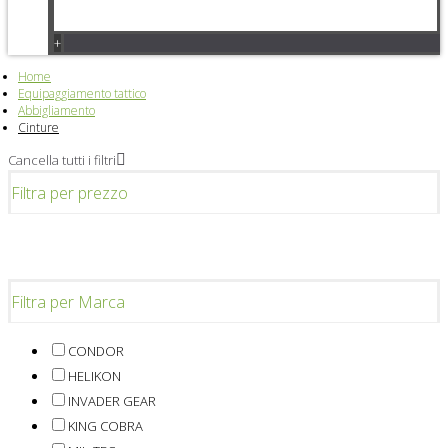
+
Home
Equipaggiamento tattico
Abbigliamento
Cinture
Cancella tutti i filtri
Filtra per prezzo
Filtra per Marca
CONDOR
HELIKON
INVADER GEAR
KING COBRA