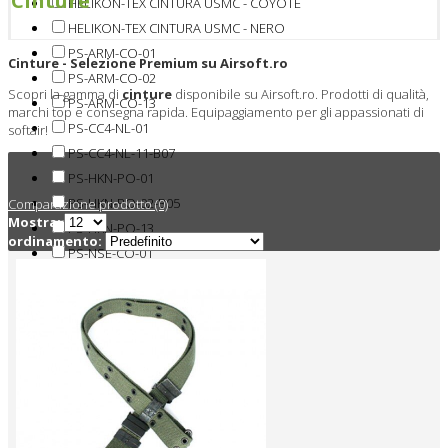
Cinture
HELIKON-TEX CINTURA USMC - COYOTE
HELIKON-TEX CINTURA USMC - NERO
PS-ARM-CO-01
Cinture - Selezione Premium su Airsoft.ro
PS-ARM-CO-02
Scopri la gamma di
cinture
disponibile su Airsoft.ro. Prodotti di qualità,
PS-ARM-CO-13
marchi top e consegna rapida. Equipaggiamento per gli appassionati di
PS-CC4-NL-01
softair!
PS-CC4-NL-11-B07
PS-HKN-PO-01
PS-HKN-PO-02-B05
Comparazione prodotto (0)
Mostra:
PS-HKN-PO-13
ordinamento:
PS-NSE-CO-01
PS-NSE-CO-02
PS-NSE-CO-13
PS-NSE-PO-01
PS-NSE-PO-02
PS-NSE-PO-13-B04
PS-USM-CO-01
PS-USM-CO-02