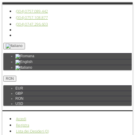
(004) 0757.089.442
(004) 0757.108.877
(004) 0747.296.603
RON
EUR
GBP
RON
USD
Accedi
Registra
Lista dei Desideri (
0
)