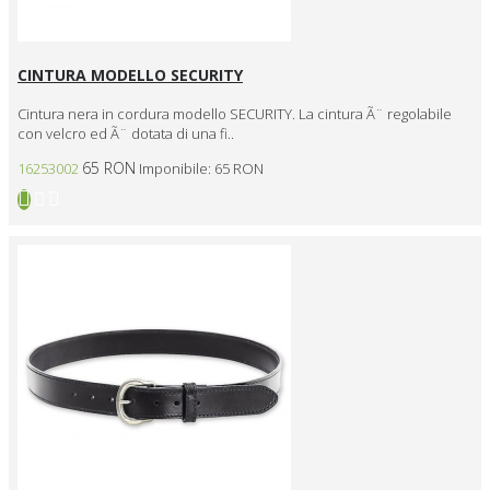
CINTURA MODELLO SECURITY
Cintura nera in cordura modello SECURITY. La cintura Ã¨ regolabile
con velcro ed Ã¨ dotata di una fi..
65 RON
16253002
Imponibile: 65 RON