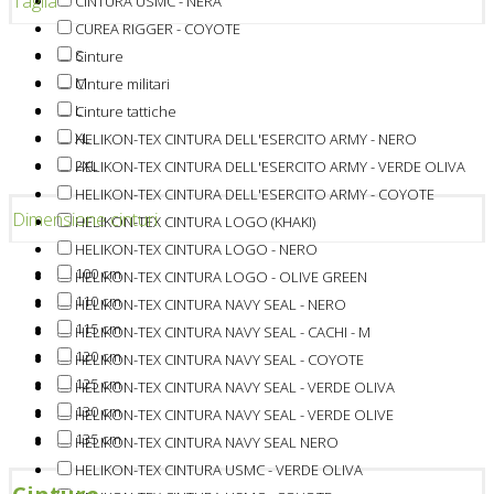
Taglia
CINTURA USMC - NERA
CUREA RIGGER - COYOTE
S
Cinture
M
Cinture militari
L
Cinture tattiche
XL
HELIKON-TEX CINTURA DELL'ESERCITO ARMY - NERO
2XL
HELIKON-TEX CINTURA DELL'ESERCITO ARMY - VERDE OLIVA
HELIKON-TEX CINTURA DELL'ESERCITO ARMY - COYOTE
Dimensione cinturi
HELIKON-TEX CINTURA LOGO (KHAKI)
HELIKON-TEX CINTURA LOGO - NERO
100 cm
HELIKON-TEX CINTURA LOGO - OLIVE GREEN
110 cm
HELIKON-TEX CINTURA NAVY SEAL - NERO
115 cm
HELIKON-TEX CINTURA NAVY SEAL - CACHI - M
120 cm
HELIKON-TEX CINTURA NAVY SEAL - COYOTE
125 cm
HELIKON-TEX CINTURA NAVY SEAL - VERDE OLIVA
130 cm
HELIKON-TEX CINTURA NAVY SEAL - VERDE OLIVE
135 cm
HELIKON-TEX CINTURA NAVY SEAL NERO
HELIKON-TEX CINTURA USMC - VERDE OLIVA