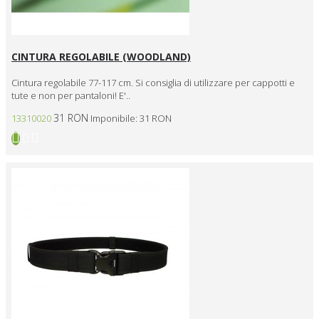
CINTURA REGOLABILE (WOODLAND)
Cintura regolabile 77-117 cm. Si consiglia di utilizzare per cappotti e
tute e non per pantaloni! E'..
31 RON
13310020
Imponibile: 31 RON