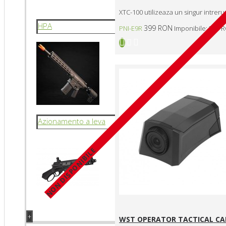
XTC-100 utilizeaza un singur intrer
HPA
399 RON
PNI-E9R
Imponibile: 399 
Azionamento a leva
NON DISPONIBILE
+
WST OPERATOR TACTICAL CAM