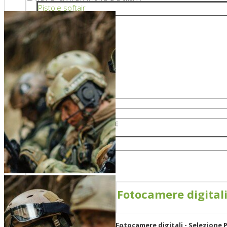
Pistole softair
A MOLLA
PISTOLE A CO2
PISTOLE A GAS
PISTOLE ELETTRICHE
Fucili da sniper
Fotocamere digital
Fotocamere digitali - Selezione 