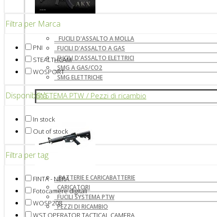
Filtra per Marca
FUCILI D'ASSALTO A MOLLA
PNI
FUCILI D'ASSALTO A GAS
FUCILI D'ASSALTO ELETTRICI
STEALTHCAM
SMG A GAS/CO2
WOSPORT
SMG ELETTRICHE
Disponibilità
SYSTEMA PTW / Pezzi di ricambio
In stock
Out of stock
Filtra per tag
BATTERIE E CARICABATTERIE
FINTA - NERA
CARICATORI
Fotocamere digitali
FUCILI SYSTEMA PTW
WOSP208
PEZZI DI RICAMBIO
WST OPERATOR TACTICAL CAMERA