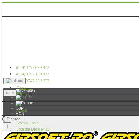
(004) 0757.089.442
(004) 0757.108.877
(004) 0747.296.603
Consegna
RON
Returns
EUR
GBP
Accedi
RON
Registra
USD
Storico Ordini
Lista dei Desideri (
0
)