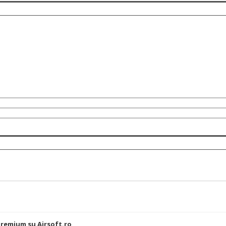
i
Premium su Airsoft.ro