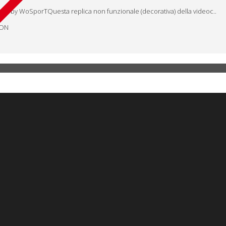
t by WoSporTQuesta replica non funzionale (decorativa) della videoc..
RON