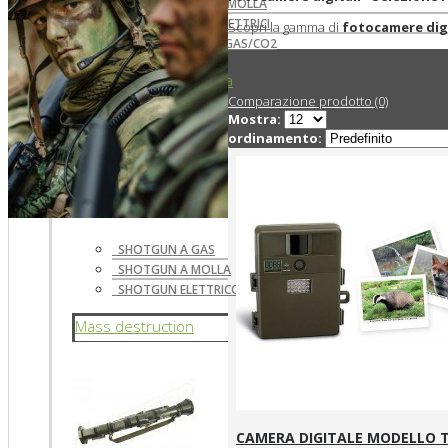
FUCILI DA SNIPER A MOLLA
FUCILI DA SNIPER ELETTRICI
Scopri la gamma di
fotocamere digi
REPLICHE SNIPER A GAS/CO2
Shotgun/Fucili a pompa
Comparazione prodotto (0)
Mostra:
ordinamento:
SHOTGUN A GAS
SHOTGUN A MOLLA
SHOTGUN ELETTRICO
Mass destruction
CAMERA DIGITALE MODELLO T