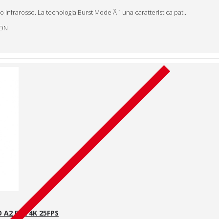
o infrarosso. La tecnologia Burst Mode Ã¨ una caratteristica pat..
RON
 A2 E9R 4K 25FPS