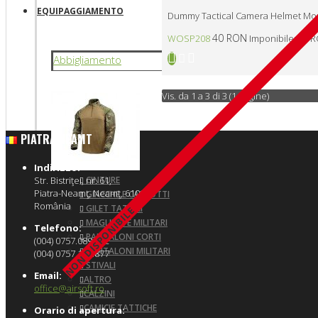
EQUIPAGGIAMENTO
Dummy Tactical Camera Helmet Moun
40 RON
WOSP208
Imponibile: 40 
Abbigliamento
Vis. da 1 a 3 di 3 (1 Pagine)
PIATRA NEAMT
Indirizzo:
Str. Bistriţei, nr. 61,
CINTURE
Piatra-Neamţ, Neamţ, 610071
GIACCHE E CAPPOTTI
România
GILET TATTICI
NON DISPONIBILE
MAGLIETTE MILITARI
Telefono:
PANTALONI CORTI
(004) 0757.089.442
PANTALONI MILITARI
(004) 0757.108.877
STIVALI
Email:
ALTRO
office@airsoft.ro
CALZINI
CAMICIE TATTICHE
Orario di apertura: