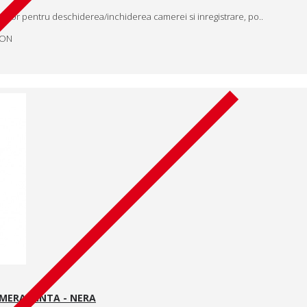
upator pentru deschiderea/inchiderea camerei si inregistrare, po..
RON
ERA, FINTA - NERA