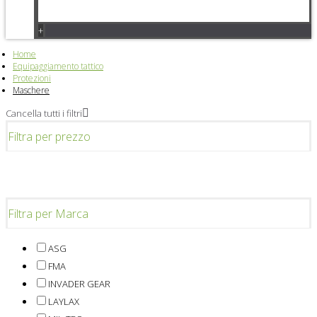
+
Home
Equipaggiamento tattico
Protezioni
Maschere
Cancella tutti i filtri
Filtra per prezzo
Filtra per Marca
ASG
FMA
INVADER GEAR
LAYLAX