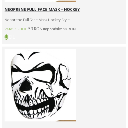
NEOPRENE FULL FACE MASK - HOCKEY
Neoprene Full Face Mask Hockey Style..
59 RON
VMASKF-HOC
Imponibile: 59 RON