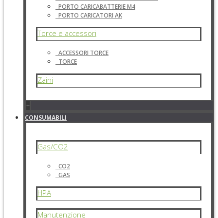
PORTO CARICABATTERIE M4
PORTO CARICATORI AK
Torce e accessori
ACCESSORI TORCE
TORCE
Zaini
+
CONSUMABILI
Gas/CO2
CO2
GAS
HPA
Manutenzione