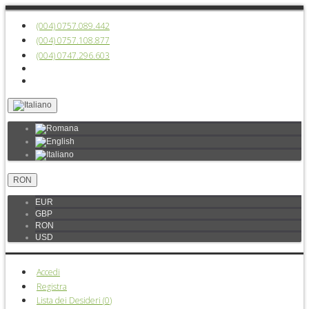
(004) 0757.089.442
(004) 0757.108.877
(004) 0747.296.603
RON
EUR
GBP
RON
USD
Accedi
Registra
Lista dei Desideri (
0
)