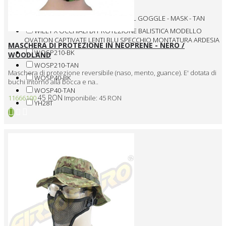
LENS
VALKEN MI-7 THERMAL PAINTBALL GOGGLE - MASK - TAN
WILEY X OCCHIALI DI PROTEZIONE BALISTICA MODELLO
OVATION CAPTIVATE LENTI BLU SPECCHIO MONTATURA ARDESIA
MASCHERA DI PROTEZIONE IN NEOPRENE - NERO /
WOSP210-BK
WOODLAND
WOSP210-TAN
Maschera di protezione reversibile (naso, mento, guance). E' dotata di
WOSP40-BK
buchi intorno alla bocca e na..
WOSP40-TAN
45 RON
11666100
Imponibile: 45 RON
YH28T