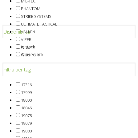
MIL-TEC
PHANTOM
STRIKE SYSTEMS
ULTIMATE TACTICAL
Disponibilità
VALKEN
VIPER
In stock
WILEY X
Out of stock
WOSPORT
Filtra per tag
17316
17999
18000
18046
19078
19079
19080