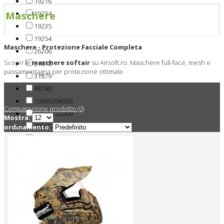
19216
19234
Maschere
19235
19254
Maschere - Protezione Facciale Completa
26206
Scopri le
maschere softair
su Airsoft.ro. Maschere full-face, mesh e
31878
passamontagna per protezione ottimale.
31879
48740
10965306000
Comparazione prodotto (0)
10965322000
Mostra:
10965332800
ordinamento:
4571443182388
4571443182395
4571443185952
AC6OVN09
Berretti
Cappelli
FM-F0026-BK