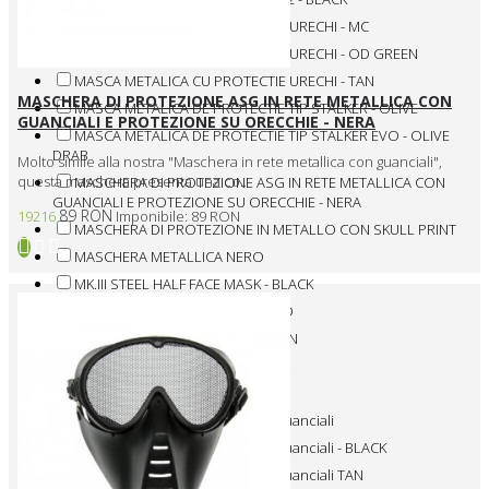
MASCA METALICA CU PROTECTIE URECHI - MC
MASCA METALICA CU PROTECTIE URECHI - OD GREEN
MASCA METALICA CU PROTECTIE URECHI - TAN
MASCHERA DI PROTEZIONE ASG IN RETE METALLICA CON
MASCA METALICA DE PROTECTIE TIP STALKER - OLIVE
GUANCIALI E PROTEZIONE SU ORECCHIE - NERA
MASCA METALICA DE PROTECTIE TIP STALKER EVO - OLIVE
DRAB
Molto simile alla nostra "Maschera in rete metallica con guanciali",
questa maschera presenta una co..
MASCHERA DI PROTEZIONE ASG IN RETE METALLICA CON
GUANCIALI E PROTEZIONE SU ORECCHIE - NERA
89 RON
19216
Imponibile: 89 RON
MASCHERA DI PROTEZIONE IN METALLO CON SKULL PRINT
MASCHERA METALLICA NERO
MK.III STEEL HALF FACE MASK - BLACK
MK.III STEEL HALF FACE MASK - OD
MK.III STEEL HALF FACE MASK - TAN
Maschera di rete metallica - TAN
Maschera in rete metallica OD
Maschera in rete metallica con guanciali
Maschera in rete metallica con guanciali - BLACK
Maschera in rete metallica con guanciali TAN