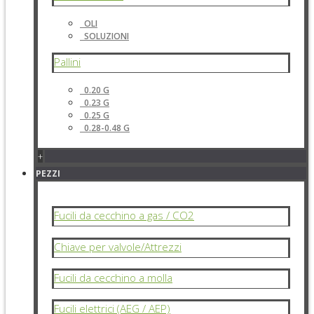
OLI
SOLUZIONI
Pallini
0.20 G
0.23 G
0.25 G
0.28-0.48 G
+
PEZZI
Fucili da cecchino a gas / CO2
Chiave per valvole/Attrezzi
Fucili da cecchino a molla
Fucili elettrici (AEG / AEP)