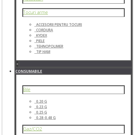
Tocuri arme
ACCESORII PENTRU TOCURI
CORDURA
KYDEX
PIELE
TEHNOPOLIMER
TIP HAM
+
CONSUMABILE
Bile
0.20 G
0.23 G
0.25 G
0.28-0.48 G
Gaz/CO2