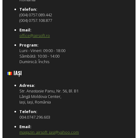
Telefon:
(004) 0757.089.442
(004) 0757.108.877
Email:
office@airsoft.ro
Program:
Luni - Vineri: 09:00 - 18:00
Sâmbătă: 10:00 - 14:00
Duminică: Închis
IAŞI
Adresa:
Str. Anastasie Panu, Nr. 56, Bl. B1
Lângă Moldova Center,
Iaşi, Iaşi, România
Telefon:
004.0747.296.603
Email:
magazin_airsoft_iasi@yahoo.com