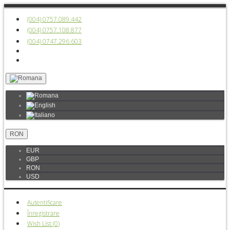
(004) 0757.089.442
(004) 0757.108.877
(004) 0747.296.603
RON
EUR
GBP
RON
USD
Autentificare
Înregistrare
Wish List (
0
)