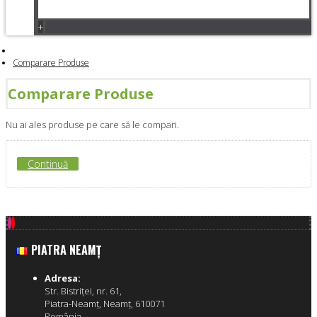
+
Comparare Produse
Comparare Produse
Nu ai ales produse pe care să le compari.
Continuă
PIATRA NEAMŢ
Adresa:
Str. Bistriţei, nr. 61,
Piatra-Neamţ, Neamţ, 610071
România