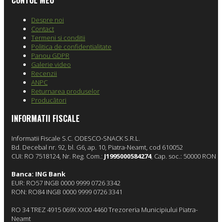
CONTUL MEU
Despre noi
Contact
Termeni si conditii
Politica de confidentialitate
Panou GDPR
Galerie video
Recenzii
ANPC
Returnarea produselor
Producători
INFORMATII FISCALE
Informatii Fiscale
S.C. ODESCO-SNACK S.R.L.
Bd. Decebal nr. 92, bl. G6, ap. 10, Piatra-Neamt, cod 610052
CUI: RO 7518124, Nr. Reg. Com.:
J1995000584274
, Cap. soc.: 50000 RON
Banca: ING Bank
EUR: RO57 INGB 0000 9999 0726 3342
RON: RO84 INGB 0000 9999 0726 3341
RO 34 TREZ 4915 069X XX00 4460 Trezoreria Municipiului Piatra-
Neamt