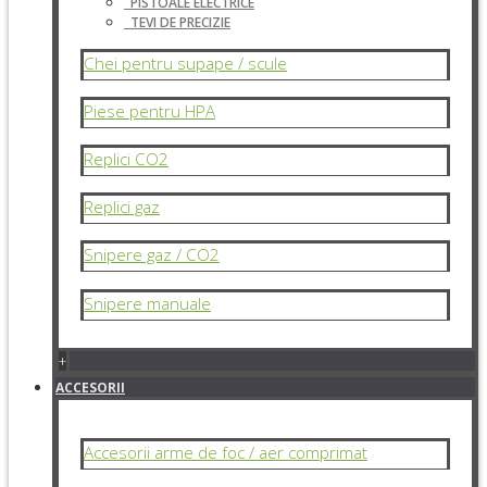
PISTOALE ELECTRICE
TEVI DE PRECIZIE
Chei pentru supape / scule
Piese pentru HPA
Replici CO2
Replici gaz
Snipere gaz / CO2
Snipere manuale
+
ACCESORII
Accesorii arme de foc / aer comprimat