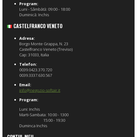
Program:
Luni - Sâmbătă: 09:00 - 18:00
Duminică: Inchis
CASTELFRANCO VENETO
Adresa:
Borgo Monte Grappa, N. 23
Castelfranco Veneto (Treviso)
Cap: 31033, Italia
Telefon:
0039.0423.370.720
0039.3337.630.567
Email:
info@negozio-softair.it
Program:
Luni: Inchis
Marti-Sambata: 10:00 - 1300
15:00 - 19:30
Duminca Inchis