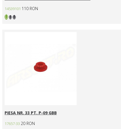
110 RON
14539101
PIESA NR. 33 PT. P-09 GBB
20 RON
17657-33