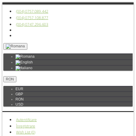
(004) 0757.089.442
(004) 0757.108.877
(004) 0747.296.603
RON
EUR
GBP
RON
USD
Autentificare
Înregistrare
Wish List (
0
)