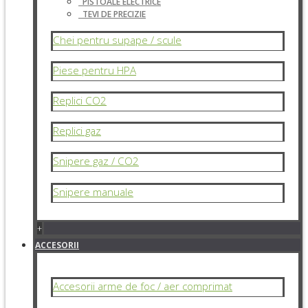
PISTOALE ELECTRICE
TEVI DE PRECIZIE
Chei pentru supape / scule
Piese pentru HPA
Replici CO2
Replici gaz
Snipere gaz / CO2
Snipere manuale
+
ACCESORII
Accesorii arme de foc / aer comprimat