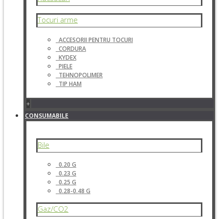
Tocuri arme
ACCESORII PENTRU TOCURI
CORDURA
KYDEX
PIELE
TEHNOPOLIMER
TIP HAM
+
CONSUMABILE
Bile
0.20 G
0.23 G
0.25 G
0.28-0.48 G
Gaz/CO2