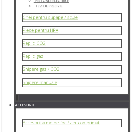
PISTOALE ELECTRICE
TEVI DE PRECIZIE
Chei pentru supape / scule
Piese pentru HPA
Replici CO2
Replici gaz
Snipere gaz / CO2
Snipere manuale
+
ACCESORII
Accesorii arme de foc / aer comprimat