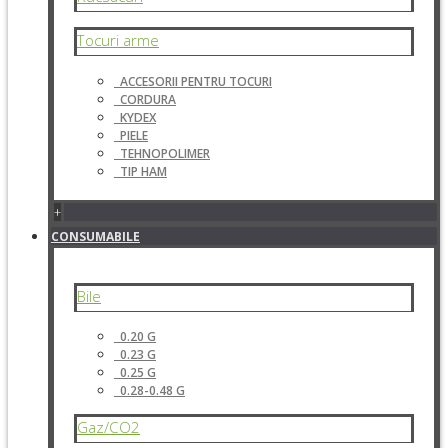
Tocuri arme
ACCESORII PENTRU TOCURI
CORDURA
KYDEX
PIELE
TEHNOPOLIMER
TIP HAM
+
CONSUMABILE
Bile
0.20 G
0.23 G
0.25 G
0.28-0.48 G
Gaz/CO2