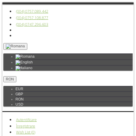
(004) 0757.089.442
(004) 0757.108.877
(004) 0747.296.603
RON
EUR
GBP
RON
USD
Autentificare
Înregistrare
Wish List (
0
)