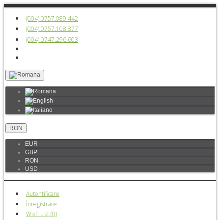
(004) 0757.089.442
(004) 0757.108.877
(004) 0747.296.603
RON
EUR
GBP
RON
USD
Autentificare
Înregistrare
Wish List (
0
)