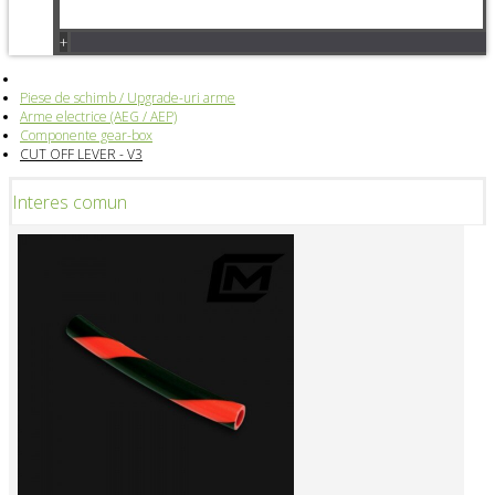
+
Piese de schimb / Upgrade-uri arme
Arme electrice (AEG / AEP)
Componente gear-box
CUT OFF LEVER - V3
Interes comun