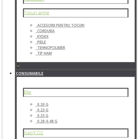
Tocuri arme
ACCESORII PENTRU TOCURI
CORDURA
KYDEX
PIELE
TEHNOPOLIMER
TIP HAM
+
CONSUMABILE
Bile
0.20 G
0.23 G
0.25 G
0.28-0.48 G
Gaz/CO2