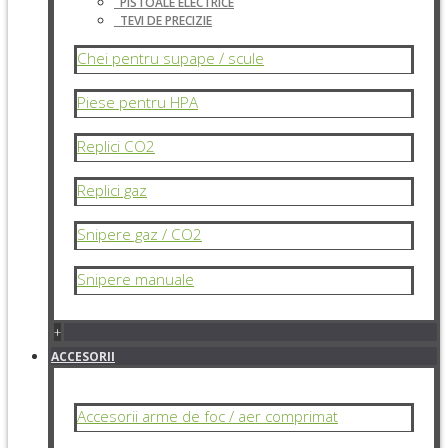
PISTOALE ELECTRICE
TEVI DE PRECIZIE
Chei pentru supape / scule
Piese pentru HPA
Replici CO2
Replici gaz
Snipere gaz / CO2
Snipere manuale
+
ACCESORII
Accesorii arme de foc / aer comprimat