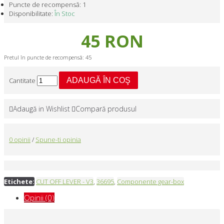
Puncte de recompensă:
1
Disponibilitate:
În Stoc
45 RON
Pretul în puncte de recompensă: 45
Cantitate
ADAUGĂ ÎN COŞ
Adaugă in Wishlist
Compară produsul
0 opinii
/
Spune-ti opinia
Etichete:
CUT OFF LEVER - V3
,
36695
,
Componente gear-box
Opinii (0)