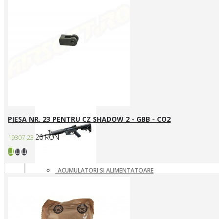
ARME ASALT ELECTRICE
ARME ASALT GAZ
ARME ASALT MANUALE
SMG ELECTRICE
SMG GAZ/CO2
Arme SYSTEMA PTW / Piese
PIESA NR. 23 PENTRU CZ SHADOW 2 - GBB - CO2
20 RON
19307-23
ACUMULATORI SI ALIMENTATOARE
ARME SYSTEMA PTW
INCARCATOARE
PIESE DE SCHIMB
Pistoale Airsoft