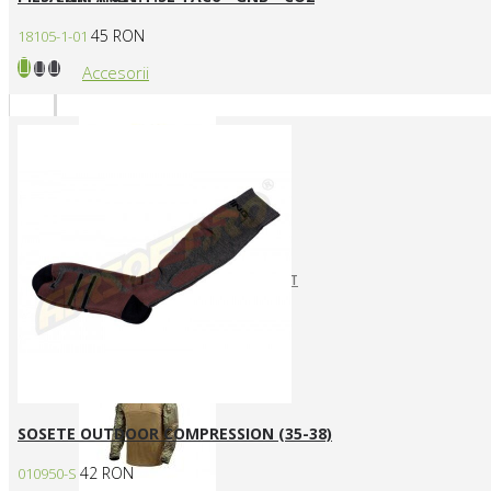
45 RON
18105-1-01
Accesorii
CURELE REPLICI AIRSOFT
HUSE SI GENTI TRANSPORT
Articole vestimentare
SOSETE OUTDOOR COMPRESSION (35-38)
42 RON
010950-S