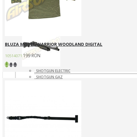
SNIPERE GAZ/CO2
SNIPERE MANUALE
Shotgun
BLUZA MODEL WARRIOR WOODLAND DIGITAL
199 RON
10514071
SHOTGUN ELECTRIC
SHOTGUN GAZ
SHOTGUN MANUAL
Mass destruction