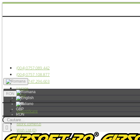
(004) 0757.089.442
(004) 0757.108.877
(004) 0747.296.603
Livrare
RON
Retur
EUR
GBP
Autentificare
RON
Înregistrare
USD
Istoric comenzi
Wish List (
0
)