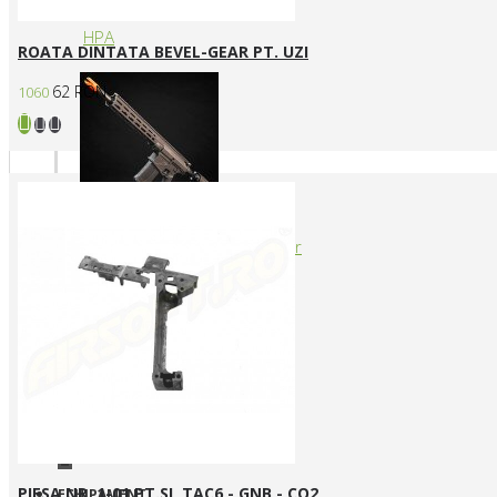
HPA
ROATA DINTATA BEVEL-GEAR PT. UZI
62 RON
1060
Arme cu actionare prin levier
+
PIESA NR. 1-01 PT.SL TAC6 - GNB - CO2
ECHIPAMENT