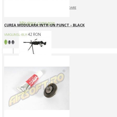
ARUNCATOARE / LANSATOARE
GRENADE
Mitraliere companie
CUREA MODULARA INTR-UN PUNCT - BLACK
42 RON
VMGUNSL-BLK
MITRALIERE ELECTRICE
Arme CUSTOM