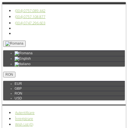
(004) 0757.089.442
(004) 0757.108.877
(004) 0747.296.603
RON
EUR
GBP
RON
USD
Autentificare
Înregistrare
Wish List (
0
)