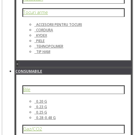
Tocuri arme
ACCESORII PENTRU TOCURI
CORDURA
KYDEX
PIELE
TEHNOPOLIMER
TIP HAM
+
CONSUMABILE
Bile
0.20 G
0.23 G
0.25 G
0.28-0.48 G
Gaz/CO2