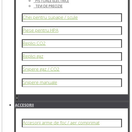
PISTOALE ELECTRICE
TEVI DE PRECIZIE
Chei pentru supape / scule
Piese pentru HPA
Replici CO2
Replici gaz
Snipere gaz / CO2
Snipere manuale
+
ACCESORII
Accesorii arme de foc / aer comprimat