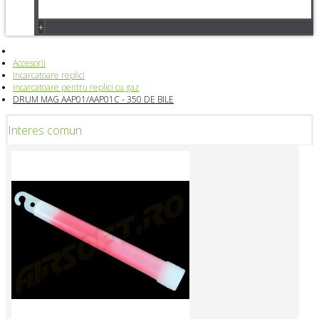
+
Accesorii
Incarcatoare replici
Incarcatoare pentru replici cu gaz
DRUM MAG AAP01/AAP01C - 350 DE BILE
Interes comun