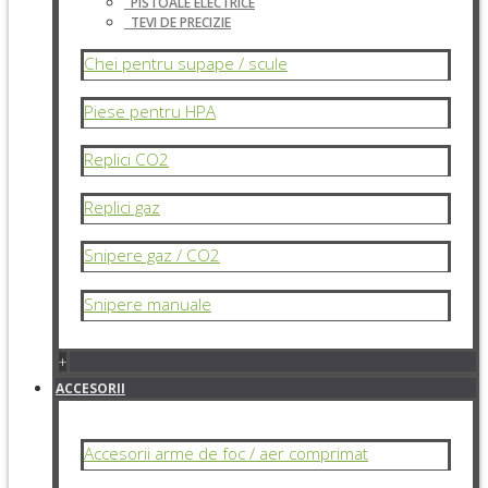
PISTOALE ELECTRICE
TEVI DE PRECIZIE
Chei pentru supape / scule
Piese pentru HPA
Replici CO2
Replici gaz
Snipere gaz / CO2
Snipere manuale
+
ACCESORII
Accesorii arme de foc / aer comprimat