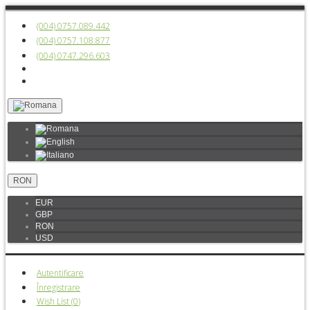
(004) 0757.089.442
(004) 0757.108.877
(004) 0747.296.603
RON
EUR
GBP
RON
USD
Autentificare
Înregistrare
Wish List (
0
)