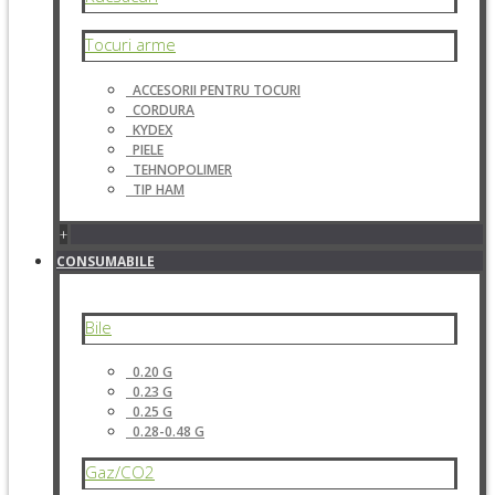
Tocuri arme
ACCESORII PENTRU TOCURI
CORDURA
KYDEX
PIELE
TEHNOPOLIMER
TIP HAM
+
CONSUMABILE
Bile
0.20 G
0.23 G
0.25 G
0.28-0.48 G
Gaz/CO2