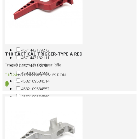
10987500000
11245330900
15905-A
4571443159397
4571443165558
4571443168528
4571443179272
T10 TACTICAL TRIGGER-TYPE A RED
4571443182111
Tragaci pentru T10 Sniper Rifle..
4571443188786
4582109582343
69 RON
T10-24
Fără TVA: 69 RON
4582109584514
4582109584552
4582109584569
4582109584583
4582109584590
4582109584606
4582109584620
4582109584644