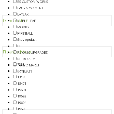
ES CUSTOM WORKS
G&G ARMAMENT
LAYLAX
Disponibilitate
MAPLE LEAF
MODIFY
In stoc
NINE BALL
Stoc epuizat
NOVRITSCH
PDI
Filtrare eticheta
PSIONIC UPGRADES
RETRO ARMS
7233
TOKYO MARUI
7234
ULTIMATE
13180
18471
19691
19692
19694
19695