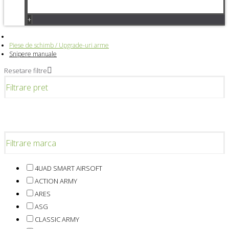
+
Piese de schimb / Upgrade-uri arme
Snipere manuale
Resetare filtre
Filtrare pret
Filtrare marca
4UAD SMART AIRSOFT
ACTION ARMY
ARES
ASG
CLASSIC ARMY