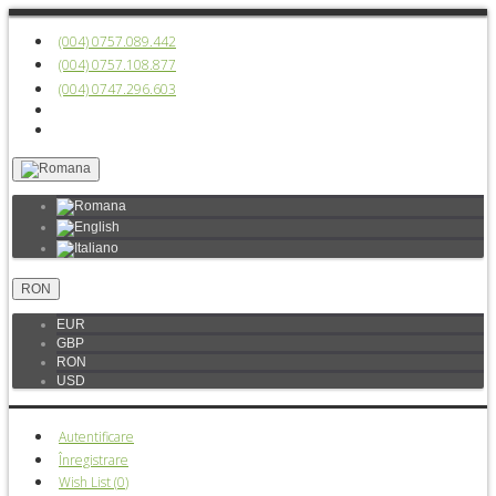
(004) 0757.089.442
(004) 0757.108.877
(004) 0747.296.603
RON
EUR
GBP
RON
USD
Autentificare
Înregistrare
Wish List (
0
)