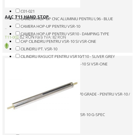
C01-007
C01-021
AAC T11 HAND STOP
CAMERA HOP UP CNC ALUMINIU PENTRU L96 - BLUE
CAMERA HOP-UP PENTRU VSR-10
..
CAMERA HOP-UP PENTRU VSR10 - DAMPING TYPE
82 RON
T11-003
Fără TVA: 82 RON
CAP CILINDRU PENTRU VSR-10 SI VSR-ONE
CILINDRU PT. VSR-10
CILINDRU RASUCIT PENTRU VSR10/T10 - SLIVER GREY
CILINDRU TEFLONAT PENTRU VSR-10 SI VSR-ONE
D-VSR-X
D01-024
D01-031
DECEPTICONS HOP UP RUBBER -70 GRADE - PENTRU VSR-10 /
GBB
DISTANTIATOR - PRO
DISTANTIATOR PENTRU TEAVA - VSR-10 G-SPEC
DISTANTIATOR PT. G-SPEC
ESCW14S