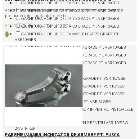
GARNITURA HOP UP DELTA 50 GRADE PT. VSR10/GBB
Acest mecanism de tragere este intarit cu componente metalice
GARNITURA HOP UP DELTA 60 GRADE PT. VSR10/GBB
prelucrate(otel inoxidabil, otel si c..
GARNITURA HOP UP DELTA 75 GRADE PT. VSR10/GBB
620 RON
648457
Fără TVA: 620 RON
GARNITURA HOP UP DELTA 80 GRADE PT. VSR10/GBB
GARNITURA HOP UP DELTAMAPLE LEAF 70 GRADE PT.
VSR10/GBB
GARNITURA HOP UP DIAMOND 50 GRADE PT. VSR10/GBB
GARNITURA HOP UP DIAMOND 70 GRADE PT. VSR10/GBB
GARNITURA HOP UP DIAMOND 80 GRADE PT. VSR10/GBB
GARNITURA HOP UP PENTRU L96
GARNITURA HOP UP WONDER 70 GRADE PT. VSR 10/GBB
GARNITURA HOP UP WONDER 80 GRADE PT. VSR10/GBB
GARNITURA HOP UP WONDER 60 GRADE PT. VSR10/GBB
GARNITURA HOP-UP - 50 GRADE - PT. VSR SI GBB
GARNITURA HOP-UP MATRIX-X DROP IN PENTRU PISTOALELE
GBB SI VSR
GARNITURA HOP-UP MATRIX-X GEN.2 PENTRU VSR 10/SSG
24/STRIKER
PARGHIE/MANER INCHIZATOR DE ARMARE PT. PUSCA
GARNITURA HOP-UP PENTRU VSR