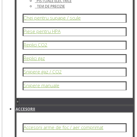
PISTOALE ELECTRICE
TEVI DE PRECIZIE
Chei pentru supape / scule
Piese pentru HPA
Replici CO2
Replici gaz
Snipere gaz / CO2
Snipere manuale
+
ACCESORII
Accesorii arme de foc / aer comprimat