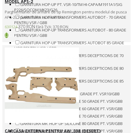
MODEL APS-2
GARNITURA HOP-UP PT. VSR-10/TM HI-CAPA/M1911A1/SIG
P226/SOCOM MK23/G26
Parghie/maner de armare de tip Remington pentru modelul de pusca
GARNITURA HOP-UP TRANSFORMERS AUTOBOT - 70 GRADE
APS-2.O puteti folosi cu cilindru s..
PENTRU VSR / GBB
370 RON
630124
Fără TVA: 370 RON
GARNITURA HOP-UP TRANSFORMERS AUTOBOT - 80 GRADE
PENTRU VSR / GBB
GARNITURA HOP-UP TRANSFORMERS AUTOBOT 85 GRADE
HOP PENTRU VSR / GBB
GARNITURA HOP-UP TRANSFORMERS DECEPTICONS DE 70
GRADE PENTRU VSR / GBB
GARNITURA HOP-UP TRANSFORMERS DECEPTICONS DE 80
GRADE PENTRU VSR / GBB
GARNITURA HOP-UP TRANSFORMERS DECEPTICONS DE 85
GRADE PENTRU VSR / GBB
GARNITURA HOP-UP WONDER 50 GRADE PT. VSR10/GBB
GARNITURA MR. HOP UP SILICONE 50 GRADE PT. VSR/GBB
GARNITURA MR. HOP UP SILICONE 60 GRADE PT. VSR/GBB
GARNITURA MR. HOP UP SILICONE 70 GRADE PT. VSR/GBB
GARNITURA MR. HOP UP SILICONE 80 GRADE PT. VSR/GBB
CARCASA EXTERNA PENTRU AW .338 (DESERT)
GARNITURA MR. HOP UP SILICONE 85 GRADE PT. VSR/GBB