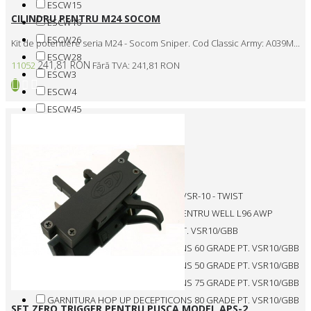
ESCW15
CILINDRU PENTRU M24 SOCOM
ESCW16
ESCW26
Kit de potentiere seria M24 - Socom Sniper. Cod Classic Army: A039M...
ESCW28
241,81 RON
11052
Fără TVA: 241,81 RON
ESCW3
ESCW4
ESCW45
ESCW57-B
ESCW58-A
ESCW9
FLAT NUB - XXL
FLUTED OUTER BARREL PENTRU VSR-10 - TWIST
GARNITURA HOP UP 70 GRADE PENTRU WELL L96 AWP
GARNITURA HOP UP 75 GRADE PT. VSR10/GBB
GARNITURA HOP UP DECEPTICONS 60 GRADE PT. VSR10/GBB
GARNITURA HOP UP DECEPTICONS 50 GRADE PT. VSR10/GBB
GARNITURA HOP UP DECEPTICONS 75 GRADE PT. VSR10/GBB
GARNITURA HOP UP DECEPTICONS 80 GRADE PT. VSR10/GBB
SET ZERO TRIGGER PENTRU PUSCA MODEL APS-2