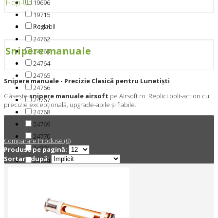
Hop-Up
19696
19715
Reglabil
24726
24762
Snipere manuale
24763
24764
24765
Snipere manuale - Precizie Clasică pentru Lunetiști
24766
Găsește
snipere manuale airsoft
pe Airsoft.ro. Replici bolt-action cu
24767
precizie excepțională, upgrade-abile și fiabile.
24768
24769
24770
Comparare Produse (0)
24771
Produse pe pagină:
Sortare după:
24774
24779
24782
24786
24806