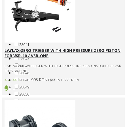
24807
28036
28037
28038
28039
28040
28041
LAYLAX ZERO TRIGGER WITH HIGH PRESSURE ZERO PISTON
28042
FOR VSR-10 / VSR-ONE
28043
28045
LAYLAX ZERO TRIGGER WITH HIGH PRESSURE ZERO PISTON FOR VSR-
10 / VSR-ONE..
28046
995 RON
28048
4571443165558
Fără TVA: 995 RON
28049
28050
28051
28052
28053
28054