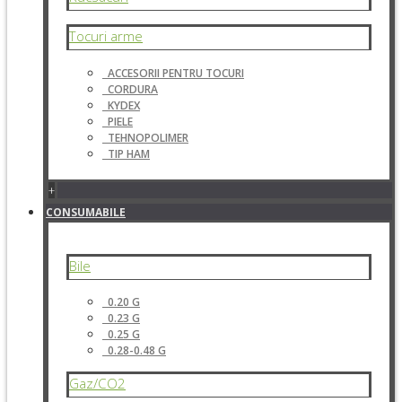
Tocuri arme
ACCESORII PENTRU TOCURI
CORDURA
KYDEX
PIELE
TEHNOPOLIMER
TIP HAM
+
CONSUMABILE
Bile
0.20 G
0.23 G
0.25 G
0.28-0.48 G
Gaz/CO2