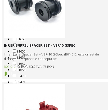
28055
29079
30104
30137
31651
31652
31653
31654
INNER BARREL SPACER SET - VSR10 GSPEC
31655
Inner Barrel Spacer Set – VSR-10 G-Spec (B01-012) este un set de
31656
distanțiere de precizie conceput pe..
31657
75 RON
B01-012
Fără TVA: 75 RON
31658
33470
33471
33472
33473
33474
33974