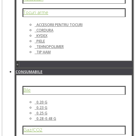
Tocuri arme
ACCESORII PENTRU TOCURI
CORDURA
KYDEX
PIELE
TEHNOPOLIMER
TIP HAM
+
CONSUMABILE
Bile
0.20 G
0.23 G
0.25 G
0.28-0.48 G
Gaz/CO2