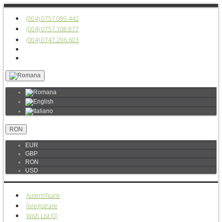
(004) 0757.089.442
(004) 0757.108.877
(004) 0747.296.603
RON
EUR
GBP
RON
USD
Autentificare
Înregistrare
Wish List (
0
)