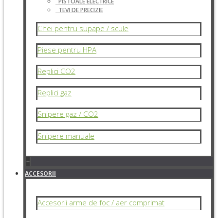
PISTOALE ELECTRICE
TEVI DE PRECIZIE
Chei pentru supape / scule
Piese pentru HPA
Replici CO2
Replici gaz
Snipere gaz / CO2
Snipere manuale
+
ACCESORII
Accesorii arme de foc / aer comprimat