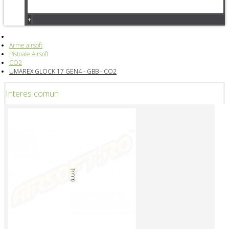
+
Arme airsoft
Pistoale Airsoft
CO2
UMAREX GLOCK 17 GEN4 - GBB - CO2
Interes comun