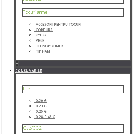
Tocuri arme
ACCESORII PENTRU TOCURI
CORDURA
KYDEX
PIELE
TEHNOPOLIMER
TIP HAM
+
CONSUMABILE
Bile
0.20 G
0.23 G
0.25 G
0.28-0.48 G
Gaz/CO2