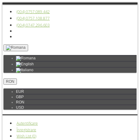
(004) 0757.089.442
(004) 0757.108.877
(004) 0747.296.603
RON
EUR
GBP
RON
USD
Autentificare
Înregistrare
Wish List (
0
)