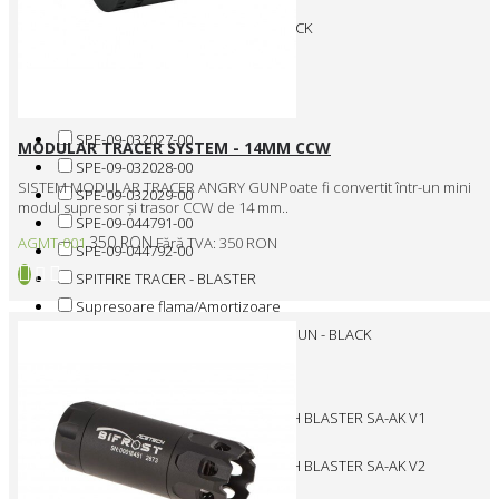
PREDATOR TRACER UNIT - S - BLACK
Parti externe
R00700
SPE-09-032026-00
SPE-09-032027-00
MODULAR TRACER SYSTEM - 14MM CCW
SPE-09-032028-00
SISTEM MODULAR TRACER ANGRY GUNPoate fi convertit într-un mini
SPE-09-032029-00
modul supresor și trasor CCW de 14 mm..
SPE-09-044791-00
350 RON
AGMT-001
Fără TVA: 350 RON
SPE-09-044792-00
SPITFIRE TRACER - BLASTER
Supresoare flama/Amortizoare
TRACER MODEL QUARK R SHOTGUN - BLACK
TRACER LIGHTER BT - 14MM CCW
TRACER MODULE - BIFROST
TRACER SPECNA ARMS X ACETECH BLASTER SA-AK V1
SUPPRESSOR BLACK
TRACER SPECNA ARMS X ACETECH BLASTER SA-AK V2
SUPPRESSOR BLACK