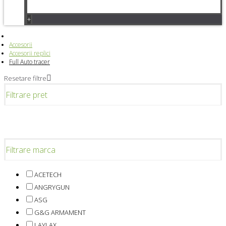
+
Accesorii
Accesorii replici
Full Auto tracer
Resetare filtre
Filtrare pret
Filtrare marca
ACETECH
ANGRYGUN
ASG
G&G ARMAMENT
LAYLAX