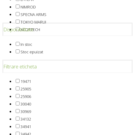
NIMROD
SPECNA ARMS
TOKYO MARUI
Disponibilitate
XCORTECH
In stoc
Stoc epuizat
Filtrare eticheta
19471
25905
25906
30040
30969
34132
34941
34942