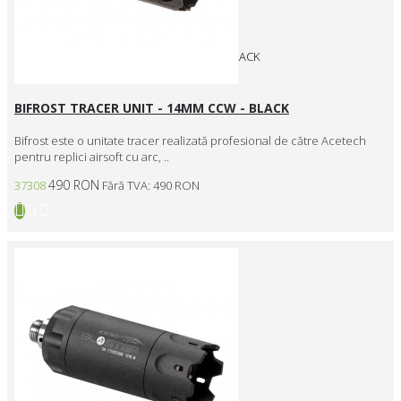
TRACER UNIT - LIGHTER R - BLACK
TRACER UNIT XT501 MK2 - CCW
XT301 MK2 TRACER UNIT CCW - BLACK
BIFROST TRACER UNIT - 14MM CCW - BLACK
Bifrost este o unitate tracer realizată profesional de către Acetech
pentru replici airsoft cu arc, ..
490 RON
37308
Fără TVA: 490 RON