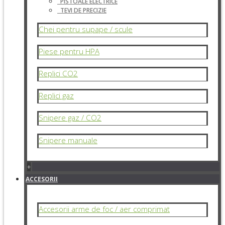
PISTOALE ELECTRICE
TEVI DE PRECIZIE
Chei pentru supape / scule
Piese pentru HPA
Replici CO2
Replici gaz
Snipere gaz / CO2
Snipere manuale
+
ACCESORII
Accesorii arme de foc / aer comprimat